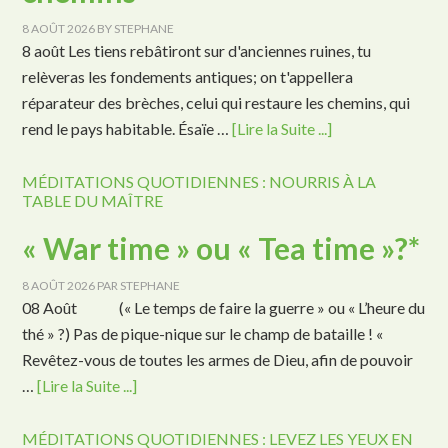
8 AOÛT 2026
BY
STEPHANE
8 août Les tiens rebâtiront sur d'anciennes ruines, tu
relèveras les fondements antiques; on t'appellera
réparateur des brèches, celui qui restaure les chemins, qui
rend le pays habitable. Ésaïe …
[Lire la Suite ...]
MÉDITATIONS QUOTIDIENNES : NOURRIS À LA
TABLE DU MAÎTRE
« War time » ou « Tea time »?*
8 AOÛT 2026
PAR
STEPHANE
08 Août (« Le temps de faire la guerre » ou « L’heure du
thé » ?) Pas de pique-nique sur le champ de bataille ! «
Revêtez-vous de toutes les armes de Dieu, afin de pouvoir
…
[Lire la Suite ...]
MÉDITATIONS QUOTIDIENNES : LEVEZ LES YEUX EN