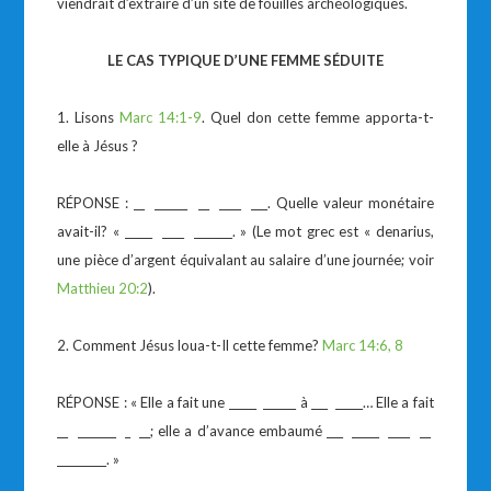
viendrait d’extraire d’un site de fouilles archéologiques.
LE CAS TYPIQUE D’UNE FEMME SÉDUITE
1. Lisons
Marc 14:1-9
. Quel don cette femme apporta-t-
elle à Jésus ?
RÉPONSE : __ ______ __ ____ ___. Quelle valeur monétaire
avait-il? « _____ ____ _______. » (Le mot grec est « denarius,
une pièce d’argent équivalant au salaire d’une journée; voir
Matthieu 20:2
).
2. Comment Jésus loua-t-Il cette femme?
Marc 14:6, 8
RÉPONSE : « Elle a fait une _____ ______ à ___ _____… Elle a fait
__ _______ _ __; elle a d’avance embaumé ___ _____ ____ __
_________. »