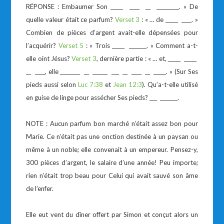
RÉPONSE : Embaumer Son _____ ____ __ _________. » De
quelle valeur était ce parfum?
Verset 3
: « … de _____ ____. »
Combien de pièces d’argent avait-elle dépensées pour
l’acquérir?
Verset 5
: « Trois _____ _______. » Comment a-t-
elle oint Jésus?
Verset 3
, dernière partie : « … et, _____ _____
__ ____, elle ________ __ ______ ___ __ ____ __ _____. » (Sur Ses
pieds aussi selon
Luc 7:38
et
Jean 12:3
). Qu’a-t-elle utilisé
en guise de linge pour assécher Ses pieds? ___ _______.
NOTE : Aucun parfum bon marché n’était assez bon pour
Marie. Ce n’était pas une onction destinée à un paysan ou
même à un noble; elle convenait à un empereur. Pensez-y,
300 pièces d’argent, le salaire d’une année! Peu importe;
rien n’était trop beau pour Celui qui avait sauvé son âme
de l’enfer.
Elle eut vent du dîner offert par Simon et conçut alors un