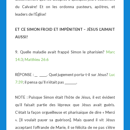
du Calvaire! Et on les ordonna pasteurs, apôtres, et
leaders de l’Église!
ET CE SIMON FROID ET IMPÉNITENT – JÉSUS L’AIMAIT
AUSSI!
9. Quelle maladie avait frappé Simon le pharisien?
Marc
14:3
;
Matthieu 26:6
RÉPONSE : __ _____. Quel jugement porta-t-il sur Jésus?
Luc
7:39
; il pensa qu’Il n’était pas ________.
NOTE : Puisque Simon était l’hôte de Jésus, il est évident
qu’il faisait partie des lépreux que Jésus avait guéris.
C’était la façon orgueilleuse et pharisaïque de dire « Merci
». [Il voulait payer sa guérison]. Mais quand il vit Jésus
acceptant l’offrande de Marie, il se félicita de ne pas s’être