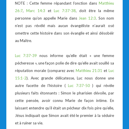
NOTE : Cette femme répandant l’onction dans
Matthieu
26:7
,
Marc 14:3
et
Luc 7:37-38
, doit être la même
personne qu’on appelle Marie dans
Jean 12:3
. Son nom
n’est pas révélé mais aucun évangéliste n’aurait osé
omettre cette histoire dans son évangile et ainsi désobéir
au Maître.
Luc 7:37-39
nous informe qu’elle était « une femme
pécheresse », une façon polie de dire qu’elle avait souillé sa
réputation morale (comparez avec
Matthieu 21:31
et
Luc
15:1-2
). Avec grande délicatesse, Luc nous donne une
autre facette de l’histoire (
Luc 7:37-50
) qui révèle
plusieurs faits étonnants : Simon le pharisien dévoile, par
cette pensée, avoir connu Marie de façon intime. En
laissant entendre qu’il était un pécheur dix fois pire qu’elle,
Jésus indiquait que Simon avait été le premier à la séduire
et à ruiner sa vie.