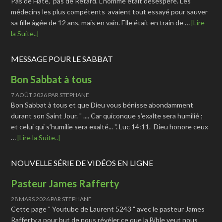
Pas de Hâte, pas de Retard. L'homme était désespéré. Les
médecins les plus compétents avaient tout essayé pour sauver
sa fille âgée de 12 ans, mais en vain. Elle était en train de …
[Lire
la Suite..]
MESSAGE POUR LE SABBAT
Bon Sabbat à tous
7 AOÛT 2026
PAR
STEPHANE
Bon Sabbat à tous et que Dieu vous bénisse abondamment
durant son Saint Jour. " .... Car quiconque s’exalte sera humilié ;
et celui qui s’humilie sera exalté... ". Luc 14:11. Dieu honore ceux
…
[Lire la Suite..]
NOUVELLE SÉRIE DE VIDÉOS EN LIGNE
Pasteur James Rafferty
28 MARS 2026
PAR
STEPHANE
Cette page " Youtube de Laurent 5243 " avec le pasteur James
Rafferty a pour but de nous révéler ce que la Bible veut nous