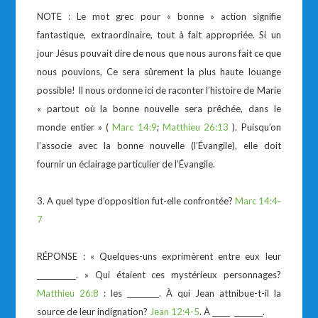
NOTE : Le mot grec pour « bonne » action signifie
fantastique, extraordinaire, tout à fait appropriée. Si un
jour Jésus pouvait dire de nous que nous aurons fait ce que
nous pouvions, Ce sera sûrement la plus haute louange
possible! Il nous ordonne ici de raconter l’histoire de Marie
« partout où la bonne nouvelle sera prêchée, dans le
monde entier » (
Marc 14:9
;
Matthieu 26:13
). Puisqu’on
l’associe avec la bonne nouvelle (l’Évangile), elle doit
fournir un éclairage particulier de l’Évangile.
3. A quel type d’opposition fut-elle confrontée?
Marc 14:4-
7
RÉPONSE : « Quelques-uns exprimèrent entre eux leur
___________. » Qui étaient ces mystérieux personnages?
Matthieu 26:8
: les _________. À qui Jean attnibue-t-il la
source de leur indignation?
Jean 12:4-5
. À _____ ________.