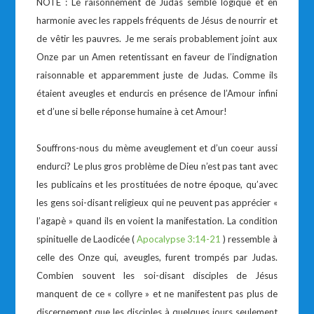
NOTE : Le raisonnement de Judas semble logique et en
harmonie avec les rappels fréquents de Jésus de nourrir et
de vêtir les pauvres. Je me serais probablement joint aux
Onze par un Amen retentissant en faveur de l’indignation
raisonnable et apparemment juste de Judas. Comme ils
étaient aveugles et endurcis en présence de l’Amour infini
et d’une si belle réponse humaine à cet Amour!
Souffrons-nous du mème aveuglement et d’un coeur aussi
endurci? Le plus gros problème de Dieu n’est pas tant avec
les publicains et les prostituées de notre époque, qu’avec
les gens soi-disant religieux qui ne peuvent pas apprécier «
l’agapè » quand ils en voient la manifestation. La condition
spinituelle de Laodicée (
Apocalypse 3:14-21
) ressemble à
celle des Onze qui, aveugles, furent trompés par Judas.
Combien souvent les soi-disant disciples de Jésus
manquent de ce « collyre » et ne manifestent pas plus de
discernement que les disciples à quelques jours seulement