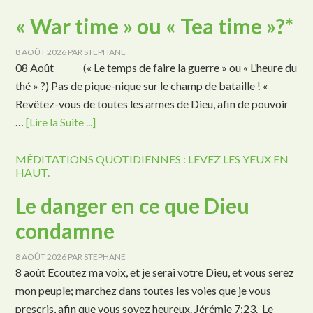
« War time » ou « Tea time »?*
8 AOÛT 2026
PAR
STEPHANE
08 Août (« Le temps de faire la guerre » ou « L’heure du
thé » ?) Pas de pique-nique sur le champ de bataille ! «
Revêtez-vous de toutes les armes de Dieu, afin de pouvoir
…
[Lire la Suite ...]
MÉDITATIONS QUOTIDIENNES : LEVEZ LES YEUX EN
HAUT.
Le danger en ce que Dieu
condamne
8 AOÛT 2026
PAR
STEPHANE
8 août Ecoutez ma voix, et je serai votre Dieu, et vous serez
mon peuple; marchez dans toutes les voies que je vous
prescris, afin que vous soyez heureux. Jérémie 7:23. Le