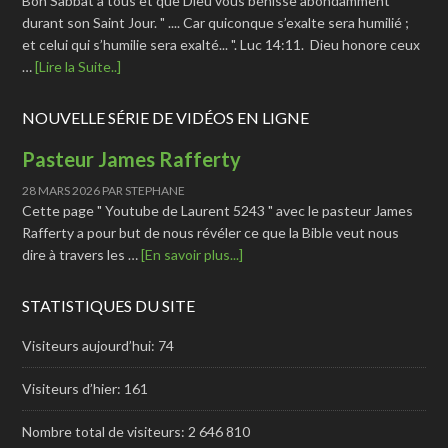
Bon Sabbat à tous et que Dieu vous bénisse abondamment
durant son Saint Jour. " .... Car quiconque s’exalte sera humilié ;
et celui qui s’humilie sera exalté... ". Luc 14:11. Dieu honore ceux
…
[Lire la Suite..]
NOUVELLE SÉRIE DE VIDÉOS EN LIGNE
Pasteur James Rafferty
28 MARS 2026
PAR
STEPHANE
Cette page " Youtube de Laurent 5243 " avec le pasteur James
Rafferty a pour but de nous révéler ce que la Bible veut nous
dire à travers les …
[En savoir plus...]
STATISTIQUES DU SITE
Visiteurs aujourd’hui:
74
Visiteurs d’hier:
161
Nombre total de visiteurs:
2 646 810