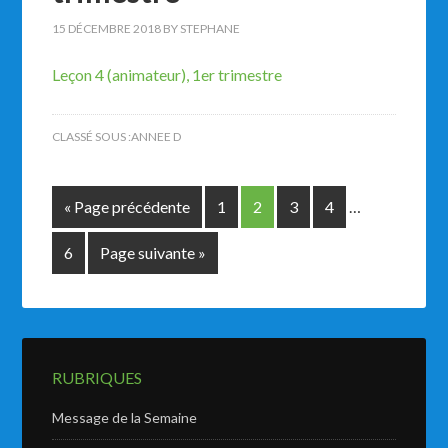
15 DÉCEMBRE 2018
BY
STEPHANE
Leçon 4 (animateur), 1er trimestre
CLASSÉ SOUS :
ANNEE D
« Page précédente
1
2
3
4
…
6
Page suivante »
RUBRIQUES
Message de la Semaine