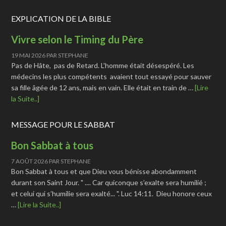
EXPLICATION DE LA BIBLE
Vivre selon le Timing du Père
19 MAI 2026
PAR
STEPHANE
Pas de Hâte, pas de Retard. L'homme était désespéré. Les
médecins les plus compétents avaient tout essayé pour sauver
sa fille âgée de 12 ans, mais en vain. Elle était en train de …
[Lire
la Suite..]
MESSAGE POUR LE SABBAT
Bon Sabbat à tous
7 AOÛT 2026
PAR
STEPHANE
Bon Sabbat à tous et que Dieu vous bénisse abondamment
durant son Saint Jour. " .... Car quiconque s’exalte sera humilié ;
et celui qui s’humilie sera exalté... ". Luc 14:11. Dieu honore ceux
…
[Lire la Suite..]