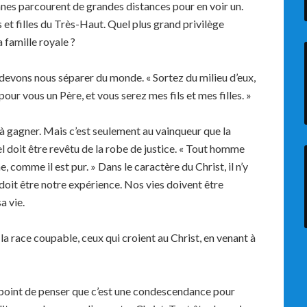
nnes parcourent de grandes distances pour en voir un.
s et filles du Très-Haut. Quel plus grand privilège
 famille royale ?
us devons nous séparer du monde. « Sortez du milieu d’eux,
 pour vous un Père, et vous serez mes fils et mes filles. »
e à gagner. Mais c’est seulement au vainqueur que la
l doit être revêtu de la robe de justice. « Tout homme
, comme il est pur. » Dans le caractère du Christ, il n’y
 doit être notre expérience. Nos vies doivent être
a vie.
 la race coupable, ceux qui croient au Christ, en venant à
 point de penser que c’est une condescendance pour