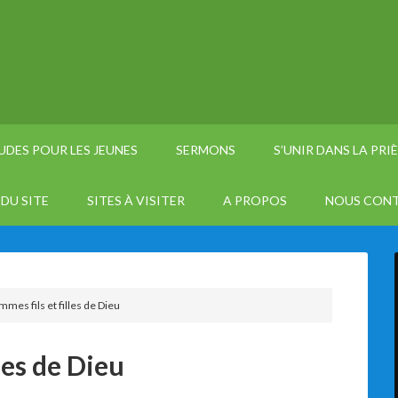
UDES POUR LES JEUNES
SERMONS
S’UNIR DANS LA PRI
DU SITE
SITES À VISITER
A PROPOS
NOUS CON
mes fils et filles de Dieu
les de Dieu