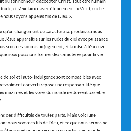
dit ou son honneur, d’accepter Christ. Tout être humain
titude, et s’exclamer avec étonnement : « Voici, quelle
 nous soyons appelés fils de Dieu. ».
e qu’un changement de caractère se produise à nous
ue Jésus apparaîtra sur les nuées du ciel avec puissance
ous sommes soumis au jugement, et la mise à l’épreuve
 que nous puissions former des caractères pour la vie
e de soi et l’auto-indulgence sont compatibles avec
me vraiment converti repose une responsabilité que
es maximes et les voies du monde ne doivent pas être
.
s des difficultés de toutes parts. Mais voici une
ant nous sommes fils de Dieu, et ce que nous serons ne
qu’il apparaîtra, nous serons comme lui ; car nous le