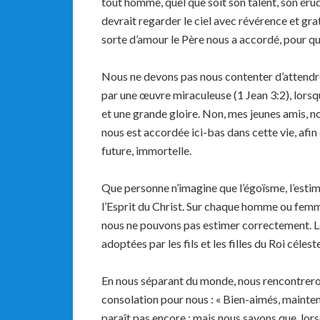
tout homme, quel que soit son talent, son éru
devrait regarder le ciel avec révérence et gra
sorte d’amour le Père nous a accordé, pour que
Nous ne devons pas nous contenter d’attendr
par une œuvre miraculeuse (1 Jean 3:2), lorsq
et une grande gloire. Non, mes jeunes amis, n
nous est accordée ici-bas dans cette vie, afin
future, immortelle.
Que personne n’imagine que l’égoïsme, l’estim
l’Esprit du Christ. Sur chaque homme ou fem
nous ne pouvons pas estimer correctement. L
adoptées par les fils et les filles du Roi céleste
En nous séparant du monde, nous rencontreron
consolation pour nous : « Bien-aimés, mainten
paraît pas encore ; mais nous savons que, lors