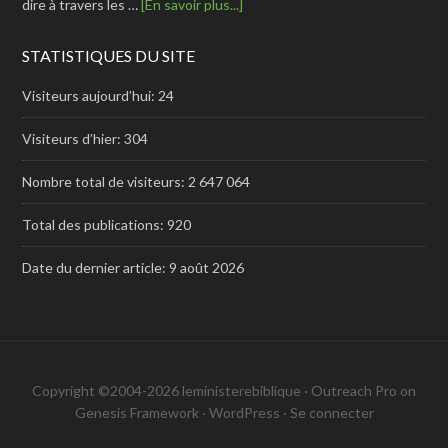
dire à travers les …
[En savoir plus...]
STATISTIQUES DU SITE
Visiteurs aujourd’hui:
24
Visiteurs d’hier:
304
Nombre total de visiteurs:
2 647 064
Total des publications:
920
Date du dernier article:
9 août 2026
Copyright ©2004-2026 leministerebiblique ·
Outreach Pro
on
Genesis Framework
·
WordPress
·
Se connecter