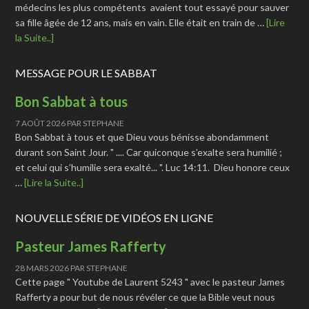
médecins les plus compétents avaient tout essayé pour sauver
sa fille âgée de 12 ans, mais en vain. Elle était en train de …
[Lire
la Suite..]
MESSAGE POUR LE SABBAT
Bon Sabbat à tous
7 AOÛT 2026
PAR
STEPHANE
Bon Sabbat à tous et que Dieu vous bénisse abondamment
durant son Saint Jour. " .... Car quiconque s’exalte sera humilié ;
et celui qui s’humilie sera exalté... ". Luc 14:11. Dieu honore ceux
…
[Lire la Suite..]
NOUVELLE SÉRIE DE VIDÉOS EN LIGNE
Pasteur James Rafferty
28 MARS 2026
PAR
STEPHANE
Cette page " Youtube de Laurent 5243 " avec le pasteur James
Rafferty a pour but de nous révéler ce que la Bible veut nous