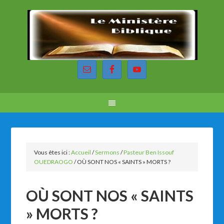
Vous êtes ici :
Accueil
/
Sermons
/
Pasteur Ben Issouf
OUEDRAOGO
/
OÙ SONT NOS « SAINTS » MORTS ?
OÙ SONT NOS « SAINTS
» MORTS ?