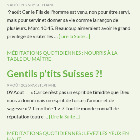
9 AOÛT 2026
BY
STEPHANE
9 août Car le Fils de l'homme est venu, non pour être servi,
mais pour servir et donner sa vie comme la rançon de
plusieurs. Marc 10:45. Beaucoup aimeraient avoir le grand
privilège de visiter les …
[Lire la Suite ...]
MÉDITATIONS QUOTIDIENNES : NOURRIS À LA
TABLE DU MAÎTRE
Gentils p’tits Suisses ?!
9 AOÛT 2026
PAR
STEPHANE
09 Août « Car ce n’est pas un esprit de timidité que Dieu
nous a donné mais un esprit de force, d’amour et de
sagesse » 2 Timothée 1 v. 7 Tout le monde connaît de
réputation (outre …
[Lire la Suite ...]
MÉDITATIONS QUOTIDIENNES : LEVEZ LES YEUX EN
HAUT.