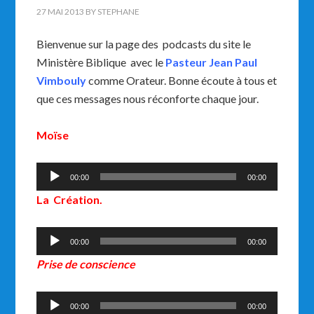
27 MAI 2013
BY
STEPHANE
Bienvenue sur la page des podcasts du site le
Ministère Biblique avec le
Pasteur Jean Paul
Vimbouly
comme Orateur. Bonne écoute à tous et
que ces messages nous réconforte chaque jour.
Moïse
Lecteur
00:00
00:00
audio
La Création.
Lecteur
00:00
00:00
audio
Prise de conscience
Lecteur
00:00
00:00