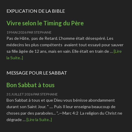
EXPLICATION DE LA BIBLE
Vivre selon le Timing du Père
19 MAI 2026
PAR
STEPHANE
Pas de Hâte, pas de Retard. L'homme était désespéré. Les
médecins les plus compétents avaient tout essayé pour sauver
sa fille âgée de 12 ans, mais en vain. Elle était en train de …
[Lire
la Suite..]
MESSAGE POUR LE SABBAT
Bon Sabbat à tous
31 JUILLET 2026
PAR
STEPHANE
Bon Sabbat à tous et que Dieu vous bénisse abondamment
durant son Saint Jour. " .... Puis Il leur enseigna beaucoup de
choses par des paraboles... "..—Marc 4:2 La religion du Christ ne
dégrade …
[Lire la Suite..]