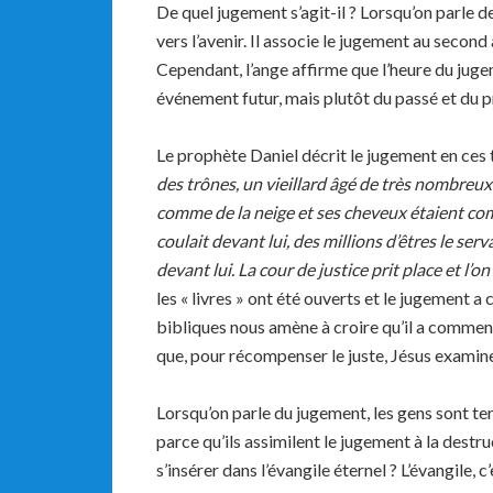
De quel jugement s’agit-il ? Lorsqu’on parle d
vers l’avenir. Il associe le jugement au secon
Cependant, l’ange affirme que l’heure du jugem
événement futur, mais plutôt du passé et du p
Le prophète Daniel décrit le jugement en ces
des tr
ô
nes, un vieillard
â
g
é
de tr
è
s nombreux j
comme de la neige et ses cheveux
é
taient co
coulait devant lui, des millions d’
ê
tres le serv
devant lui. La cour de justice prit place et l’on
les « livres » ont été ouverts et le jugemen
bibliques nous amène à croire qu’il a comme
que, pour récompenser le juste, Jésus examin
Lorsqu’on parle du jugement, les gens sont terri
parce qu’ils assimilent le jugement à la dest
s’insérer dans l’évangile éternel ? L’évangile, c’