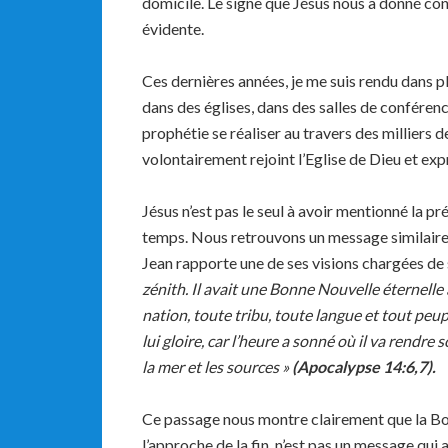
domicile. Le signe que Jésus nous a donné conc
évidente.
Ces dernières années, je me suis rendu dans pl
dans des églises, dans des salles de conférenc
prophétie se réaliser au travers des milliers d
volontairement rejoint l’Eglise de Dieu et exp
Jésus n’est pas le seul à avoir mentionné la p
temps. Nous retrouvons un message similaire a
Jean rapporte une de ses visions chargées de
zénith. Il avait une Bonne Nouvelle éternelle 
nation, toute tribu, toute langue et tout peupl
lui gloire, car l’heure a sonné où il va rendre s
la mer et les sources »
(Apocalypse 14:6,7).
Ce passage nous montre clairement que la Bo
l’approche de la fin, n’est pas un message qui 