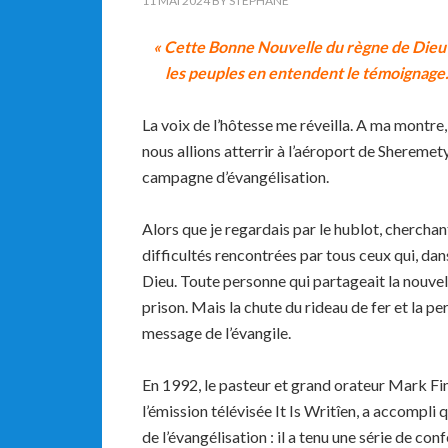
11 MAI 2024
BY
STEPHANE
« Cette Bonne Nouvelle du règne de Dieu
les peuples en entendent le témoignage. 
La voix de l’hôtesse me réveilla. A ma montre
nous allions atterrir à l’aéroport de Shereme
campagne d’évangélisation.
Alors que je regardais par le hublot, cherchant
difficultés rencontrées par tous ceux qui, dans
Dieu. Toute personne qui partageait la nouvell
prison. Mais la chute du rideau de fer et la p
message de l’évangile.
En 1992, le pasteur et grand orateur Mark Fi
l’émission télévisée It Is Writîen, a accompli
de l’évangélisation : il a tenu une série de c