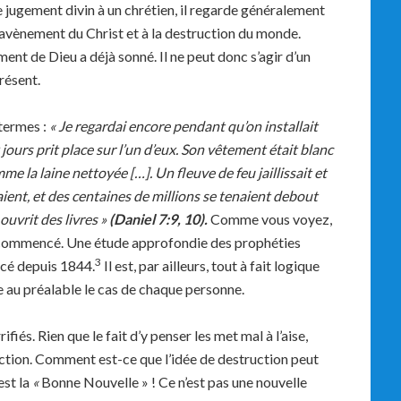
e jugement divin à un chrétien, il regarde généralement
d avènement du Christ et à la destruction du monde.
ent de Dieu a déjà sonné. Il ne peut donc s’agir d’un
résent.
 termes :
«
Je regardai encore pendant qu’on installait
ours prit place sur l’un d’eux. Son v
ê
tement
é
tait blanc
mme la laine nettoy
é
e […]. Un fleuve de feu jaillissait et
aient, et des centaines de millions se tenaient debout
 ouvrit des livres
»
(Daniel 7:9, 10).
Comme vous voyez,
t a commencé. Une étude approfondie des prophéties
3
ncé depuis 1844.
Il est, par ailleurs, tout à fait logique
e au préalable le cas de chaque personne.
fiés. Rien que le fait d’y penser les met mal à l’aise,
ruction. Comment est-ce que l’idée de destruction peut
est la
«
Bonne Nouvelle » ! Ce n’est pas une nouvelle