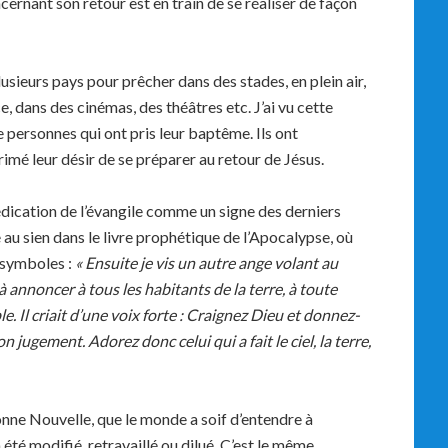
ernant son retour est en train de se réaliser de façon
usieurs pays pour prêcher dans des stades, en plein air,
e, dans des cinémas, des théâtres etc. J’ai vu cette
e personnes qui ont pris leur baptême. Ils ont
rimé leur désir de se préparer au retour de Jésus.
rédication de l’évangile comme un signe des derniers
u sien dans le livre prophétique de l’Apocalypse, où
 symboles :
« Ensuite je vis un autre ange volant au
à annoncer à tous les habitants de la terre, à toute
e. Il criait d’une voix forte : Craignez Dieu et donnez-
on jugement. Adorez donc celui qui a fait le ciel, la terre,
nne Nouvelle, que le monde a soif d’entendre à
a été modifié, retravaillé ou dilué. C’est le même