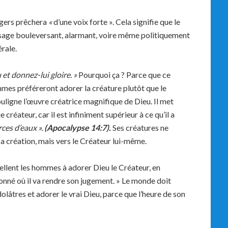
agers prêchera
«
d’une voix forte ». Cela signifie que le
ssage bouleversant, alarmant, voire même politiquement
érale.
 et donnez-lui gloire.
»
Pourquoi ça ? Parce que ce
mes préféreront adorer la créature plutôt que le
ouligne l’œuvre créatrice magnifique de Dieu. Il met
 créateur, car il est infiniment supérieur à ce qu’il a
ources d’eaux
»
.
(Apocalypse 14:7).
Ses créatures ne
sa création, mais vers le Créateur lui-même.
ellent les hommes à adorer Dieu le Créateur, en
 sonné où il va rendre son jugement. » Le monde doit
lâtres et adorer le vrai Dieu, parce que l’heure de son