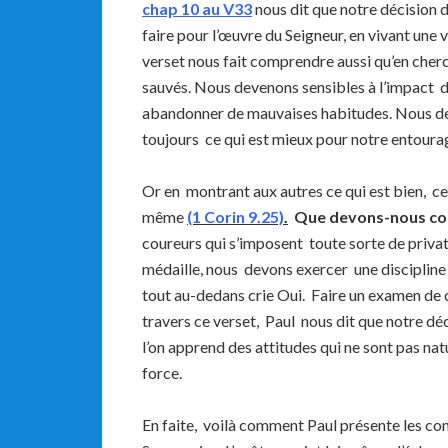
chap 10 au V33
nous dit que notre décision d
faire pour l’œuvre du Seigneur, en vivant une
verset nous fait comprendre aussi qu’en cherch
sauvés. Nous devenons sensibles à l’impact de
abandonner de mauvaises habitudes. Nous de
toujours ce qui est mieux pour notre entourage
Or en montrant aux autres ce qui est bien, c
même
(1 Corin 9.25)
.
Que devons-nous com
coureurs qui s’imposent toute sorte de privat
médaille, nous devons exercer une discipline
tout au-dedans crie Oui. Faire un examen de c
travers ce verset, Paul nous dit que notre dé
l’on apprend des attitudes qui ne sont pas na
force.
En faite, voilà comment Paul présente les co