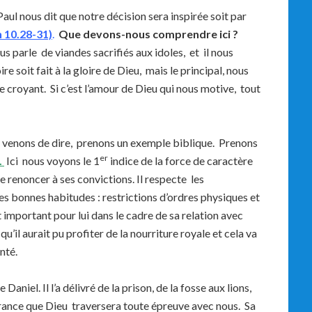
 Paul nous dit que notre décision sera inspirée soit par
n 10.28-31)
.
Que devons-nous comprendre ici ?
s parle de viandes sacrifiés aux idoles, et il nous
soit fait à la gloire de Dieu, mais le principal, nous
e croyant. Si c’est l’amour de Dieu qui nous motive, tout
 venons de dire, prenons un exemple biblique. Prenons
er
.
Ici nous voyons le 1
indice de la force de caractère
 renoncer à ses convictions. Il respecte les
 bonnes habitudes : restrictions d’ordres physiques et
t important pour lui dans le cadre de sa relation avec
il aurait pu profiter de la nourriture royale et cela va
nté.
Daniel. Il l’a délivré de la prison, de la fosse aux lions,
rance que Dieu traversera toute épreuve avec nous. Sa