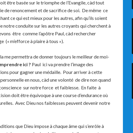
oit être basée sur le triomphe de l’Evangile, càd tout
 vie de renoncement et de sacrifice de soi. De même ce
ant ce qui est mieux pour les autres, afin qu’ils soient
 notre conduite sur les autres croyants qui cherchent à
vons être comme l’apôtre Paul, càd rechercher
 (« m’efforce à plaire à tous »).
ela me permettra de donner toujours le meilleur de moi-
prendre ici ?
Paul ici va prendre l’image des
ions pour gagner une médaille. Pour arriver à cette
 personnelle en nous, càd une volonté de dire non quand
onscience sur notre force et faiblesse. En faite à
cision doit être équivoque à une course d’endurance où
turelles. Avec Dieu nos faiblesses peuvent devenir notre
nditions que Dieu impose à chaque âme qui s’enrôle à