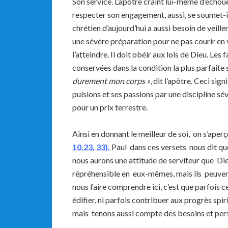
Son service. L’apôtre craint lui-même d’échoue
respecter son engagement, aussi, se soumet-i
chrétien d’aujourd’hui a aussi besoin de veille
une sévère préparation pour ne pas courir en v
l’atteindre. Il doit obéir aux lois de Dieu. Le
conservées dans la condition la plus parfaite 
durement mon corps »
, dit l’apôtre. Ceci sig
pulsions et ses passions par une discipline s
pour un prix terrestre.
Ainsi en donnant le meilleur de soi, on s’aperç
10.23, 33).
Paul dans ces versets nous dit que
nous aurons une attitude de serviteur que Die
répréhensible en eux-mêmes, mais ils peuvent 
nous faire comprendre ici, c’est que parfois 
édifier, ni parfois contribuer aux progrès spi
mais tenons aussi compte des besoins et pers