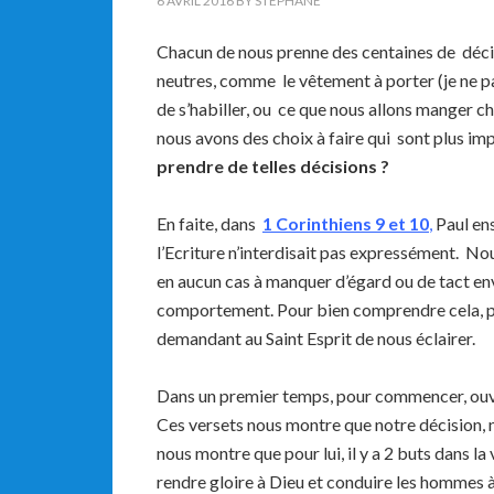
6 AVRIL 2016
BY
STEPHANE
Chacun de nous prenne des centaines de déc
neutres, comme le vêtement à porter (je ne p
de s’habiller, ou ce que nous allons manger 
nous avons des choix à faire qui sont plus im
prendre de telles décisions ?
En faite, dans
1 Corinthiens 9 et 10
,
Paul ens
l’Ecriture n’interdisait pas expressément. No
en aucun cas à manquer d’égard ou de tact env
comportement. Pour bien comprendre cela, p
demandant au Saint Esprit de nous éclairer.
Dans un premier temps, pour commencer, ouv
Ces versets nous montre que notre décision, 
nous montre que pour lui, il y a 2 buts dans la 
rendre gloire à Dieu et conduire les hommes à