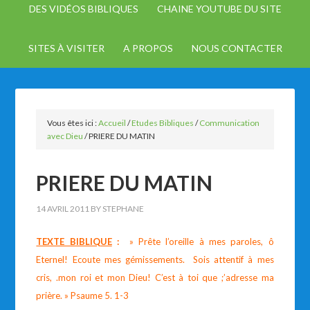
DES VIDÉOS BIBLIQUES
CHAINE YOUTUBE DU SITE
SITES À VISITER
A PROPOS
NOUS CONTACTER
Vous êtes ici :
Accueil
/
Etudes Bibliques
/
Communication
avec Dieu
/
PRIERE DU MATIN
PRIERE DU MATIN
14 AVRIL 2011
BY
STEPHANE
TEXTE BIBLIQUE
:
» Prête l’oreille à mes paroles, ô
Eternel! Ecoute mes gémissements. Sois attentif à mes
cris, .mon roi et mon Dieu! C’est à toi que ;’adresse ma
prière. » Psaume 5. 1-3