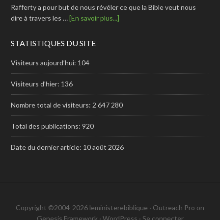
Rafferty a pour but de nous révéler ce que la Bible veut nous
dire à travers les …
[En savoir plus...]
STATISTIQUES DU SITE
Visiteurs aujourd’hui:
104
Visiteurs d’hier:
136
Nombre total de visiteurs:
2 647 280
Total des publications:
920
Date du dernier article:
10 août 2026
Copyright ©2004-2026 leministerebiblique ·
Outreach Pro
on
Genesis Framework
·
WordPress
·
Se connecter