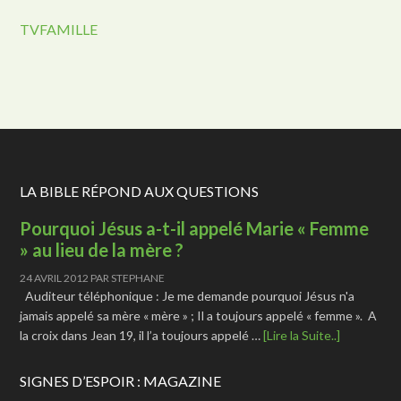
TVFAMILLE
LA BIBLE RÉPOND AUX QUESTIONS
Pourquoi Jésus a-t-il appelé Marie « Femme
» au lieu de la mère ?
24 AVRIL 2012
PAR
STEPHANE
Auditeur téléphonique : Je me demande pourquoi Jésus n'a
jamais appelé sa mère « mère » ; Il a toujours appelé « femme ». A
la croix dans Jean 19, il l’a toujours appelé …
[Lire la Suite..]
SIGNES D’ESPOIR : MAGAZINE