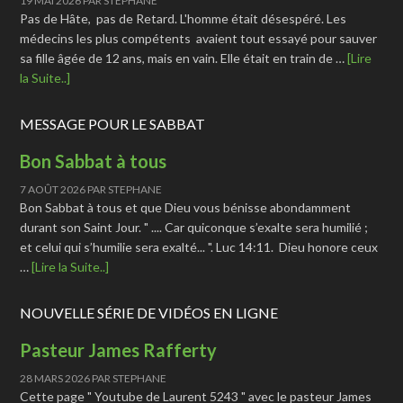
19 MAI 2026
PAR
STEPHANE
Pas de Hâte, pas de Retard. L'homme était désespéré. Les
médecins les plus compétents avaient tout essayé pour sauver
sa fille âgée de 12 ans, mais en vain. Elle était en train de …
[Lire
la Suite..]
MESSAGE POUR LE SABBAT
Bon Sabbat à tous
7 AOÛT 2026
PAR
STEPHANE
Bon Sabbat à tous et que Dieu vous bénisse abondamment
durant son Saint Jour. " .... Car quiconque s’exalte sera humilié ;
et celui qui s’humilie sera exalté... ". Luc 14:11. Dieu honore ceux
…
[Lire la Suite..]
NOUVELLE SÉRIE DE VIDÉOS EN LIGNE
Pasteur James Rafferty
28 MARS 2026
PAR
STEPHANE
Cette page " Youtube de Laurent 5243 " avec le pasteur James