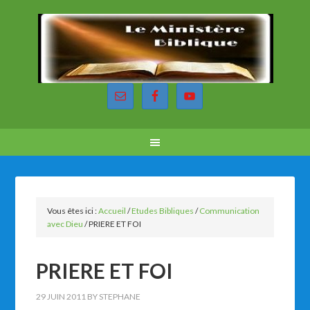
Vous êtes ici :
Accueil
/
Etudes Bibliques
/
Communication
avec Dieu
/
PRIERE ET FOI
PRIERE ET FOI
29 JUIN 2011
BY
STEPHANE