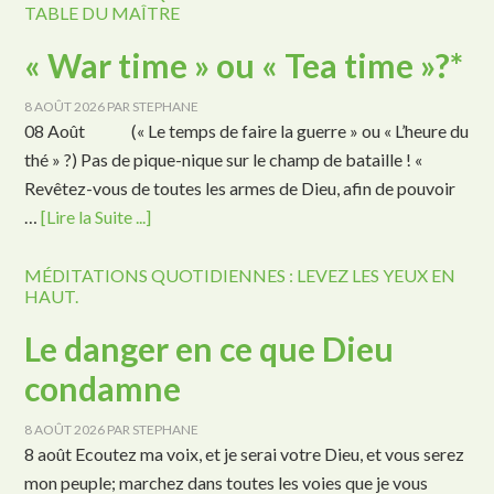
TABLE DU MAÎTRE
« War time » ou « Tea time »?*
8 AOÛT 2026
PAR
STEPHANE
08 Août (« Le temps de faire la guerre » ou « L’heure du
thé » ?) Pas de pique-nique sur le champ de bataille ! «
Revêtez-vous de toutes les armes de Dieu, afin de pouvoir
…
[Lire la Suite ...]
MÉDITATIONS QUOTIDIENNES : LEVEZ LES YEUX EN
HAUT.
Le danger en ce que Dieu
condamne
8 AOÛT 2026
PAR
STEPHANE
8 août Ecoutez ma voix, et je serai votre Dieu, et vous serez
mon peuple; marchez dans toutes les voies que je vous