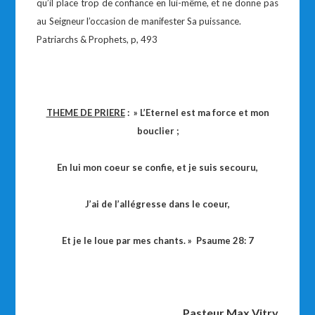
qu’il place trop de confiance en lui-même, et ne donne pas
au Seigneur l’occasion de manifester Sa puissance.
Patriarchs & Prophets, p, 493
THEME DE PRIERE
: » L’Eternel est ma force et mon
bouclier ;
En lui mon coeur se confie, et je suis secouru,
J’ai de l’allégresse dans le coeur,
Et je le loue par mes chants. » Psaume 28: 7
Pasteur Max Vitry