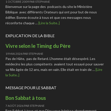
1 OCTOBRE 2009
PAR
STEPHANE
Bienvenue sur la page des podcasts du site le Ministère
Biblique avec différents Orateurs qui ont pour but de nous
édifier. Bonne écoute à tous et que ces messages nous
réconforte chaque …
[Lire la Suite..]
EXPLICATION DE LA BIBLE
Vivre selon le Timing du Père
19 MAI 2026
PAR
STEPHANE
Pas de Hâte, pas de Retard. L'homme était désespéré. Les
médecins les plus compétents avaient tout essayé pour sauver
sa fille âgée de 12 ans, mais en vain. Elle était en train de …
[Lire
la Suite..]
MESSAGE POUR LE SABBAT
Bon Sabbat à tous
7 AOÛT 2026
PAR
STEPHANE
Bon Sabbat à tous et que Dieu vous bénisse abondamment