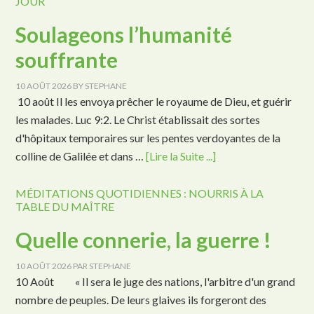
JOUR
Soulageons l’humanité
souffrante
10 AOÛT 2026
BY
STEPHANE
10 août Il les envoya prêcher le royaume de Dieu, et guérir
les malades. Luc 9:2. Le Christ établissait des sortes
d'hôpitaux temporaires sur les pentes verdoyantes de la
colline de Galilée et dans …
[Lire la Suite ...]
MÉDITATIONS QUOTIDIENNES : NOURRIS À LA
TABLE DU MAÎTRE
Quelle connerie, la guerre !
10 AOÛT 2026
PAR
STEPHANE
10 Août « Il sera le juge des nations, l'arbitre d'un grand
nombre de peuples. De leurs glaives ils forgeront des