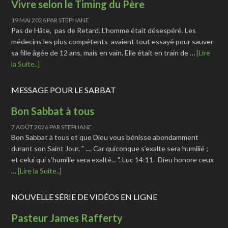
Vivre selon le Timing du Père
19 MAI 2026
PAR
STEPHANE
Pas de Hâte, pas de Retard. L'homme était désespéré. Les
médecins les plus compétents avaient tout essayé pour sauver
sa fille âgée de 12 ans, mais en vain. Elle était en train de …
[Lire
la Suite..]
MESSAGE POUR LE SABBAT
Bon Sabbat à tous
7 AOÛT 2026
PAR
STEPHANE
Bon Sabbat à tous et que Dieu vous bénisse abondamment
durant son Saint Jour. " .... Car quiconque s’exalte sera humilié ;
et celui qui s’humilie sera exalté... ". Luc 14:11. Dieu honore ceux
…
[Lire la Suite..]
NOUVELLE SÉRIE DE VIDÉOS EN LIGNE
Pasteur James Rafferty