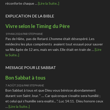
réconforte chaque …
[Lire la Suite..]
EXPLICATION DE LA BIBLE
Vivre selon le Timing du Père
19 MAI 2026
PAR
STEPHANE
Pas de Hâte, pas de Retard. L'homme était désespéré. Les
médecins les plus compétents avaient tout essayé pour sauver
sa fille âgée de 12 ans, mais en vain. Elle était en train de …
[Lire
la Suite..]
MESSAGE POUR LE SABBAT
Bon Sabbat à tous
7 AOÛT 2026
PAR
STEPHANE
Bon Sabbat à tous et que Dieu vous bénisse abondamment
durant son Saint Jour. " .... Car quiconque s’exalte sera humilié ;
et celui qui s’humilie sera exalté... ". Luc 14:11. Dieu honore ceux
…
[Lire la Suite..]