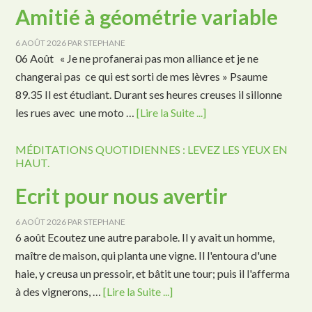
Amitié à géométrie variable
6 AOÛT 2026
PAR
STEPHANE
06 Août « Je ne profanerai pas mon alliance et je ne
changerai pas ce qui est sorti de mes lèvres » Psaume
89.35 Il est étudiant. Durant ses heures creuses il sillonne
les rues avec une moto …
[Lire la Suite ...]
MÉDITATIONS QUOTIDIENNES : LEVEZ LES YEUX EN
HAUT.
Ecrit pour nous avertir
6 AOÛT 2026
PAR
STEPHANE
6 août Ecoutez une autre parabole. Il y avait un homme,
maître de maison, qui planta une vigne. Il l'entoura d'une
haie, y creusa un pressoir, et bâtit une tour; puis il l'afferma
à des vignerons, …
[Lire la Suite ...]