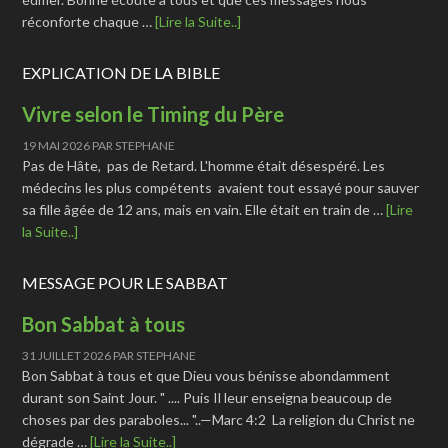
réconforte chaque …
[Lire la Suite..]
EXPLICATION DE LA BIBLE
Vivre selon le Timing du Père
19 MAI 2026
PAR
STEPHANE
Pas de Hâte, pas de Retard. L'homme était désespéré. Les
médecins les plus compétents avaient tout essayé pour sauver
sa fille âgée de 12 ans, mais en vain. Elle était en train de …
[Lire
la Suite..]
MESSAGE POUR LE SABBAT
Bon Sabbat à tous
31 JUILLET 2026
PAR
STEPHANE
Bon Sabbat à tous et que Dieu vous bénisse abondamment
durant son Saint Jour. " .... Puis Il leur enseigna beaucoup de
choses par des paraboles... "..—Marc 4:2 La religion du Christ ne
dégrade …
[Lire la Suite..]