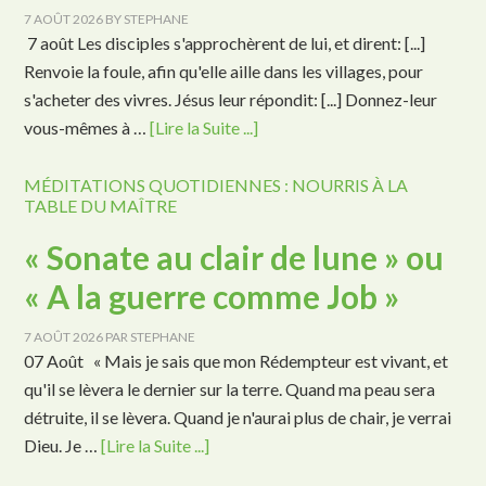
7 AOÛT 2026
BY
STEPHANE
7 août Les disciples s'approchèrent de lui, et dirent: [...]
Renvoie la foule, afin qu'elle aille dans les villages, pour
s'acheter des vivres. Jésus leur répondit: [...] Donnez-leur
vous-mêmes à …
[Lire la Suite ...]
MÉDITATIONS QUOTIDIENNES : NOURRIS À LA
TABLE DU MAÎTRE
« Sonate au clair de lune » ou
« A la guerre comme Job »
7 AOÛT 2026
PAR
STEPHANE
07 Août « Mais je sais que mon Rédempteur est vivant, et
qu'il se lèvera le dernier sur la terre. Quand ma peau sera
détruite, il se lèvera. Quand je n'aurai plus de chair, je verrai
Dieu. Je …
[Lire la Suite ...]