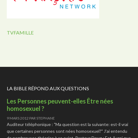
TVFAMILLE
LA BIBLE RÉPOND AUX QUESTIONS
Les Personnes peuvent-elles Être nées
homosexuel ?
9 MARS 2012
PAR
STEPHANE
Auditeur téléphonique : "Ma question est la suivante: est-il vrai
que certaines personnes sont nées homosexuel?" J'ai entendu
de nombreuses théories à ce sujet. Pasteur Doug : Est-il vrai que