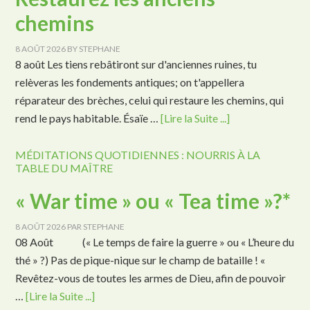
chemins
8 AOÛT 2026
BY
STEPHANE
8 août Les tiens rebâtiront sur d'anciennes ruines, tu
relèveras les fondements antiques; on t'appellera
réparateur des brèches, celui qui restaure les chemins, qui
rend le pays habitable. Ésaïe …
[Lire la Suite ...]
MÉDITATIONS QUOTIDIENNES : NOURRIS À LA
TABLE DU MAÎTRE
« War time » ou « Tea time »?*
8 AOÛT 2026
PAR
STEPHANE
08 Août (« Le temps de faire la guerre » ou « L’heure du
thé » ?) Pas de pique-nique sur le champ de bataille ! «
Revêtez-vous de toutes les armes de Dieu, afin de pouvoir
…
[Lire la Suite ...]