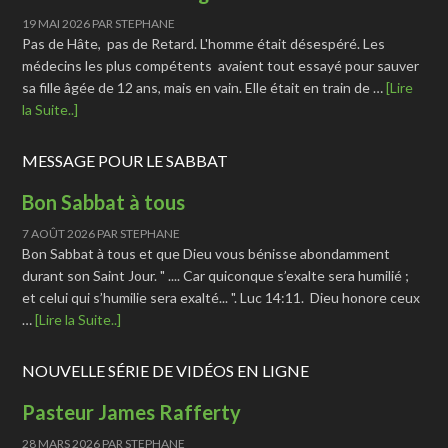
19 MAI 2026
PAR
STEPHANE
Pas de Hâte, pas de Retard. L'homme était désespéré. Les
médecins les plus compétents avaient tout essayé pour sauver
sa fille âgée de 12 ans, mais en vain. Elle était en train de …
[Lire
la Suite..]
MESSAGE POUR LE SABBAT
Bon Sabbat à tous
7 AOÛT 2026
PAR
STEPHANE
Bon Sabbat à tous et que Dieu vous bénisse abondamment
durant son Saint Jour. " .... Car quiconque s’exalte sera humilié ;
et celui qui s’humilie sera exalté... ". Luc 14:11. Dieu honore ceux
…
[Lire la Suite..]
NOUVELLE SÉRIE DE VIDÉOS EN LIGNE
Pasteur James Rafferty
28 MARS 2026
PAR
STEPHANE