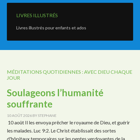
LIVRES ILLUSTRÉS
Livres illustrés pour enfants et ados
MÉDITATIONS QUOTIDIENNES : AVEC DIEU CHAQUE
JOUR
Soulageons l’humanité
souffrante
10 AOÛT 2026
BY
STEPHANE
10 août Il les envoya prêcher le royaume de Dieu, et guérir
les malades. Luc 9:2. Le Christ établissait des sortes
d'hôpitaux temporaires sur les pentes verdoyantes de la