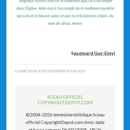
Seigneur, éclaire-moi sur le ministère que j’ai à accomplir
dans l’Eglise. Aide-moi à l’accomplir de la meilleure manière
qui soit en le faisant selon ce que tu m’éclaireras à faire. Au
nom de Jésus. Amen.
S
axemard Guy-Emyl
CLASSÉ SOUS :
SUJETS DE PRIÈRE POUR 2013
SCEAU OFFICIEL
COPYRIGHTDEPOT.COM
©2004-2026 leministerebiblique Sceau
officiel CopyrightDepot.com émis: date
et heure serveur: 06/02/2009 - 08:26