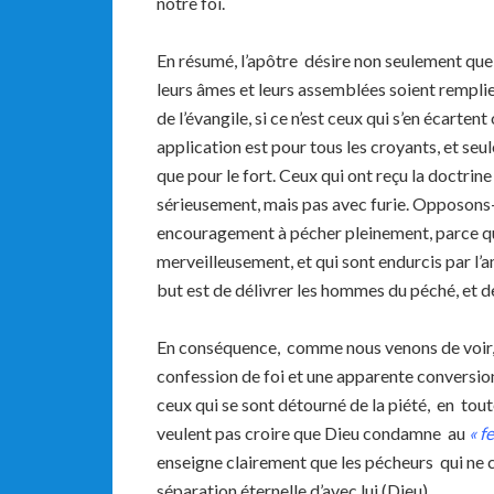
notre foi.
En résumé, l’apôtre désire non seulement que 
leurs âmes et leurs assemblées soient remplies
de l’évangile, si ce n’est ceux qui s’en éca
application est pour tous les croyants, et seul
que pour le fort. Ceux qui ont reçu la doctri
sérieusement, mais pas avec furie. Opposons-
encouragement à pécher pleinement, parce qu
merveilleusement, et qui sont endurcis par l’am
but est de délivrer les hommes du péché, et d
En conséquence, comme nous venons de voir, a
confession de foi et une apparente conversio
ceux qui se sont détourné de la piété, en tou
veulent pas croire que Dieu condamne au
« f
enseigne clairement que les pécheurs qui ne c
séparation éternelle d’avec lui (Dieu).