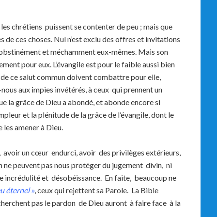
les chrétiens puissent se contenter de peu ; mais que
 de ces choses. Nul n’est exclu des offres et invitations
rtent obstinément et méchamment eux-mêmes. Mais son
ement pour eux. L’évangile est pour le faible aussi bien
ne de ce salut commun doivent combattre pour elle,
nous aux impies invétérés, à ceux qui prennent un
e la grâce de Dieu a abondé, et abonde encore si
pleur et la plénitude de la grâce de l’évangile, dont le
e les amener à Dieu.
voir un cœur endurci, avoir des privilèges extérieurs,
n ne peuvent pas nous protéger du jugement divin, ni
te incrédulité et désobéissance. En faite, beaucoup ne
eu éternel »
, ceux qui rejettent sa Parole. La Bible
herchent pas le pardon de Dieu auront à faire face à la