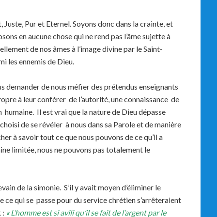
nt, Juste, Pur et Eternel. Soyons donc dans la crainte, et
ons en aucune chose qui ne rend pas l’âme sujette à
vellement de nos âmes à l’image divine par le Saint-
mi les ennemis de Dieu.
us demander de nous méfier des prétendus enseignants
opre à leur conférer de l’autorité, une connaissance de
 humaine. Il est vrai que la nature de Dieu dépasse
 choisi de se révéler à nous dans sa Parole et de manière
er à savoir tout ce que nous pouvons de ce qu’il a
ine limitée, nous ne pouvons pas totalement le
vain de la simonie. S’il y avait moyen d’éliminer le
e ce qui se passe pour du service chrétien s’arrêteraient
 :
« L’homme est si avili qu’il se fait de l’argent par le