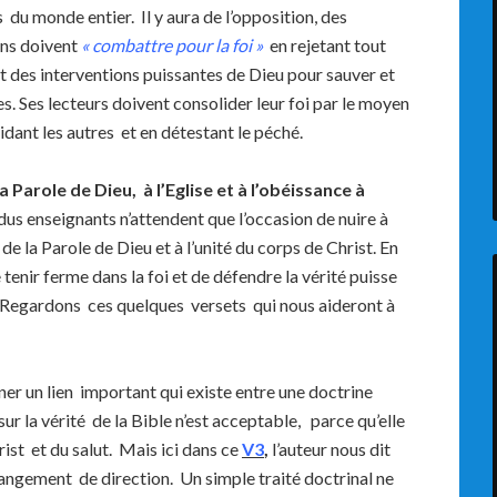
 du monde entier. Il y aura de l’opposition, des
ens doivent
« combattre pour la foi »
en rejetant tout
t des interventions puissantes de Dieu pour sauver et
s. Ses lecteurs doivent consolider leur foi par le moyen
aidant les autres et en détestant le péché.
Parole de Dieu, à l’Eglise et à l’obéissance à
s enseignants n’attendent que l’occasion de nuire à
é de la Parole de Dieu et à l’unité du corps de Christ. En
e tenir ferme dans la foi et de défendre la vérité puisse
r. Regardons ces quelques versets qui nous aideront à
ner un lien important qui existe entre une doctrine
r la vérité de la Bible n’est acceptable, parce qu’elle
ist et du salut. Mais ici dans ce
V3
,
l’auteur nous dit
hangement de direction. Un simple traité doctrinal ne