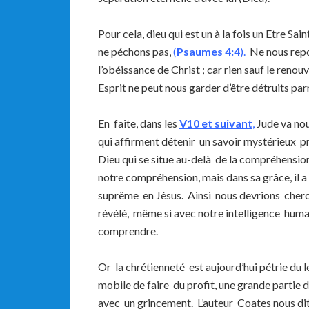
Pour cela, dieu qui est un à la fois un Etre Sai
ne péchons pas,
(
Psaumes 4:4
).
Ne nous repos
l’obéissance de Christ ; car rien sauf le renou
Esprit ne peut nous garder d’être détruits par
En faite, dans les
V10 et suivant
,
Jude va no
qui affirment détenir un savoir mystérieux pr
Dieu qui se situe au-delà de la compréhension
notre compréhension, mais dans sa grâce, il a
suprême en Jésus. Ainsi nous devrions cherch
révélé, même si avec notre intelligence huma
comprendre.
Or la chrétienneté est aujourd’hui pétrie du le
mobile de faire du profit, une grande partie d
avec un grincement. L’auteur Coates nous dit