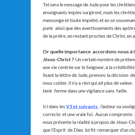
Tel sera le message de Jude pour les chrétiens
enseignants impies surgiront, mais les chréti
mensonge et toute impiété, et en se souvenan
punir ainsi que des avertissements des apôtre
de la prière, en restant proches de Christ, en 
Or quelle importance accordons-nous à la 
Jésus-Christ ?
Un certain nombre de prétendu
une vie centrée sur le Seigneur, à la crédibilit
lisant la lettre de Jude, prenons la décision d
nous coûter. Il n’y a
rien
qui ait plus de valeu
tenir ferme dans une vigilance sans faille.
Ici dans les
V3 et suivants
,
l’auteur va soulig
correcte et une vraie foi. Aucun compromis su
nous présente la réalité à propos de Jésus-Chr
que l’Esprit de Dieu lui fit remarquer d’un c