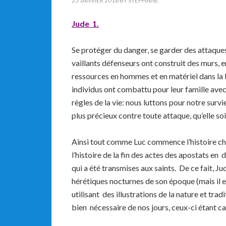
25 JANVIER 2018
BY
STEPHANE
Jude 1.
Se protéger du danger, se garder des attaque
vaillants défenseurs ont construit des murs, e
ressources en hommes et en matériel dans la ba
individus ont combattu pour leur famille avec
règles de la vie: nous luttons pour notre surv
plus précieux contre toute attaque, qu’elle soi
Ainsi tout comme Luc commence l’histoire chr
l’histoire de la fin des actes des apostats e
qui a été transmises aux saints.
De ce fait, J
hérétiques nocturnes de son époque (mais il 
utilisant des illustrations de la nature et trad
bien nécessaire de nos jours, ceux-ci étant c