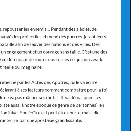
s, repousser les ennemis… Pendant des siècles, de
nvoyé des projectiles et mené des guerres, jetant leurs
taille afin de sauver des nations et des villes. Des
 un engagement et un courage sans faille. C’est une des
ie en défendant de toutes nos forces ce qui nous est le
t réelle ou imaginaire.
étienne par les Actes des Apôtres, Jude va écrire
n déclarant à ses lecteurs comment combattre pour la foi
ude ne va pas mâcher ses mots ! Il va démasquer ces
existe aussi à notre époque ce genre de personnes) en
ition juive. Son épître est peut être courte, mais elle
aractérisé par une apostasie grandissante.