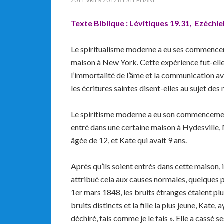
20 FÉVRIER 2017
BY
STEPHANE
Texte Biblique :
Lévitiques 19.31
,
Ezéchiel
Le spiritualisme moderne a eu ses commence
maison à New York. Cette expérience fut-elle 
l’immortalité de l’âme et la communication ave
les écritures saintes disent-elles au sujet des
Le spiritisme moderne a eu son commencement
entré dans une certaine maison à Hydesville,
âgée de 12, et Kate qui avait 9 ans.
Après qu’ils soient entrés dans cette maison, 
attribué cela aux causes normales, quelques pl
1er mars 1848, les bruits étranges étaient pl
bruits distincts et la fille la plus jeune, Kate,
déchiré, fais comme je le fais ». Elle a cassé se