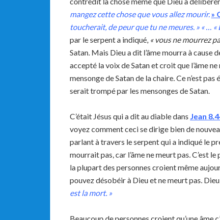
contredit la chose même que Dieu a délibérém
mangez cette chose que vous allez mourir.
»
G
toucherait, de peur que tu ne meures. » « … « L
par le serpent a indiqué,
« vous ne mourrez pa
Satan. Mais Dieu a dit l’âme mourra à cause 
accepté la voix de Satan et croit que l’âme ne
mensonge de Satan de la chaire. Ce n’est pas
serait trompé par les mensonges de Satan.
C’était Jésus qui a dit au diable dans
Jean
8.4
voyez comment ceci se dirige bien de nouveau 
parlant à travers le serpent qui a indiqué le 
mourrait pas, car l’âme ne meurt pas. C’est le
la plupart des personnes croient même aujour
pouvez désobéir à Dieu et ne meurt pas. Dieu
est la mort. »
Beaucoup de personnes croient qu’une âme c’