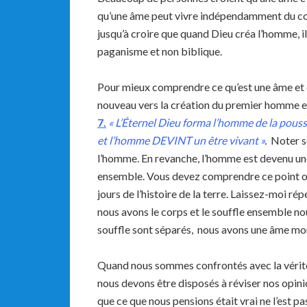
qu’une âme peut vivre indépendamment du co
jusqu’à croire que quand Dieu créa l’homme, il
paganisme et non biblique.
Pour mieux comprendre ce qu’est une âme et c
nouveau vers la création du premier homme e
7.
« L’Éternel Dieu forma l’homme de la poussièr
et l’homme DEVINT un être vivant »
.
Noter s
l’homme. En revanche, l’homme est devenu une
ensemble. Vous devez comprendre ce point ou
jours de l’histoire de la terre. Laissez-moi r
nous avons le corps et le souffle ensemble n
souffle sont séparés, nous avons une âme mort
Quand nous sommes confrontés avec la vérité 
nous devons être disposés à réviser nos opinio
que ce que nous pensions était vrai ne l’est pa