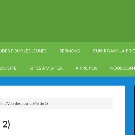
UDES POUR LES JEUNES
SERMONS
S’UNIR DANS LA PRI
DU SITE
SITES À VISITER
A PROPOS
NOUS CON
lor
/
Voix des esprits (Partie 2)
 2)