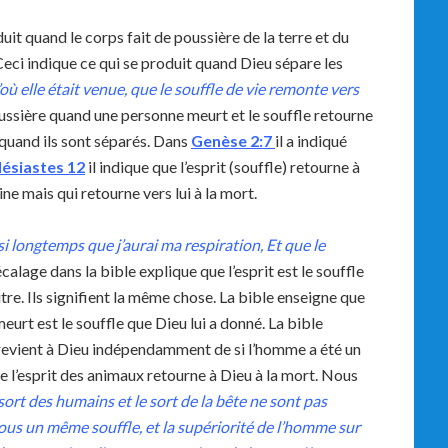
uit quand le corps fait de poussière de la terre et du
 Ceci indique ce qui se produit quand Dieu sépare les
’où elle était venue, que le souffle de vie remonte vers
ussière quand une personne meurt et le souffle retourne
t quand ils sont séparés. Dans
Genèse
2:7
il a indiqué
lésiastes 12
il indique que l’esprit (souffle) retourne à
ine mais qui retourne vers lui à la mort.
i longtemps que j’aurai ma respiration, Et que le
calage dans la bible explique que l’esprit est le souffle
tre. Ils signifient la même chose. La bible enseigne que
urt est le souffle que Dieu lui a donné. La bible
e revient à Dieu indépendamment de si l’homme a été un
l’esprit des animaux retourne à Dieu à la mort. Nous
sort des humains et le sort de la bête ne sont pas
 tous un même souffle, et la supériorité de l’homme sur