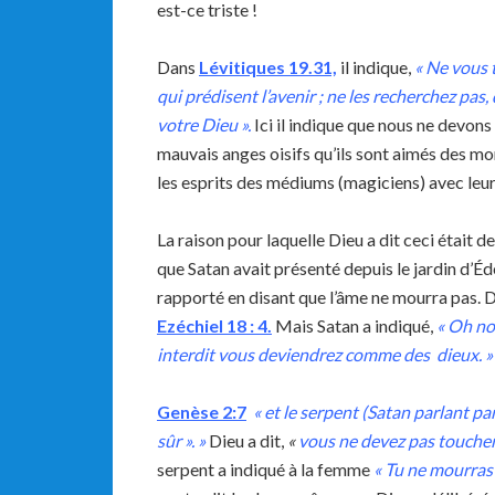
est-ce triste !
Dans
Lévitiques
19.31,
il indique,
« Ne vous 
qui prédisent l’avenir ; ne les recherchez pas, 
votre Dieu ».
Ici il indique que nous ne devons 
mauvais anges oisifs qu’ils sont aimés des mor
les esprits des médiums (magiciens) avec leurs
La raison pour laquelle Dieu a dit ceci était
que Satan avait présenté depuis le jardin d’Éde
rapporté en disant que l’âme ne mourra pas. D
Ezéchiel 18 : 4
.
Mais Satan a indiqué,
« Oh no
interdit vous deviendrez comme des dieux. »
Genèse
2:7
« et le serpent (Satan parlant pa
sûr ». »
Dieu a dit,
«
vous ne devez pas toucher 
serpent a indiqué à la femme
« Tu ne mourras 