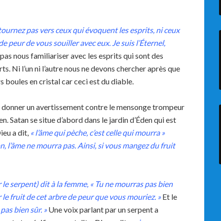
tournez pas vers ceux qui évoquent les esprits, ni ceux
de peur de vous souiller avec eux. Je suis l’Éternel,
pas nous familiariser avec les esprits qui sont des
ts. Ni l’un ni l’autre nous ne devons chercher après que
 boules en cristal car ceci est du diable.
 de donner un avertissement contre le mensonge trompeur
n. Satan se situe d’abord dans le jardin d’Éden qui est
ieu a dit,
« l’âme qui pèche, c’est celle qui mourra »
n, l’âme ne mourra pas. Ainsi, si vous mangez du fruit
r le serpent) dit à la femme, « Tu ne mourras pas bien
le fruit de cet arbre de peur que vous mouriez. »
Et le
pas bien sûr. »
Une voix parlant par un serpent a