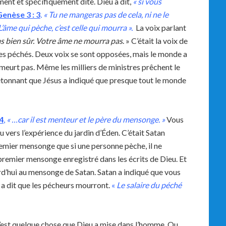
ent et spécifiquement dite. Dieu a dit,
« si vous
enèse 3 : 3
.
« Tu ne mangeras pas de cela, ni ne le
’âme qui pèche, c’est celle qui mourra ».
La voix parlant
s bien sûr. Votre âme ne mourra pas
. » C’était la voix de
des péchés. Deux voix se sont opposées, mais le monde a
 meurt pas. Même les milliers de ministres prêchent le
 étonnant que Jésus a indiqué que presque tout le monde
4
,
«
…car il est menteur et le père du mensonge.
»
Vous
vers l’expérience du jardin d’Éden. C’était Satan
premier mensonge que si une personne pèche, il ne
 premier mensonge enregistré dans les écrits de Dieu. Et
d’hui au mensonge de Satan. Satan a indiqué que vous
 a dit que les pécheurs mourront.
«
Le salaire du péché
est quelque chose que Dieu a mise dans l’homme. Ou