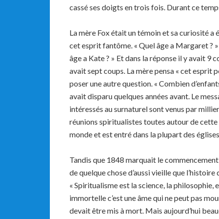
cassé ses doigts en trois fois. Durant ce temps 
La mère Fox était un témoin et sa curiosité a 
cet esprit fantôme. « Quel âge a Margaret ? » 
âge a Kate ? » Et dans la réponse il y avait 9 cou
avait sept coups. La mère pensa « cet esprit pe
poser une autre question. « Combien d’enfants v
avait disparu quelques années avant. Le mess
intéressés au surnaturel sont venus par millier
réunions spiritualistes toutes autour de cette 
monde et est entré dans la plupart des église
Tandis que 1848 marquait le commencement du
de quelque chose d’aussi vieille que l’histoire
« Spiritualisme est la science, la philosophie, e
immortelle c’est une âme qui ne peut pas mour
devait être mis à mort. Mais aujourd’hui bea