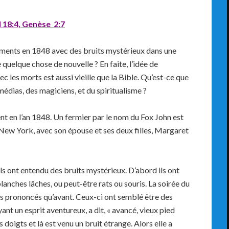
 18:4
,
Genèse 2:7
ments en 1848 avec des bruits mystérieux dans une
quelque chose de nouvelle ? En faite, l’idée de
c les morts est aussi vieille que la Bible. Qu’est-ce que
 médias, des magiciens, et du spiritualisme ?
 en l’an 1848. Un fermier par le nom du Fox John est
 New York, avec son épouse et ses deux filles, Margaret
ils ont entendu des bruits mystérieux. D’abord ils ont
anches lâches, ou peut-être rats ou souris. La soirée du
us prononcés qu’avant. Ceux-ci ont semblé être des
 ayant un esprit aventureux, a dit, « avancé, vieux pied
s doigts et là est venu un bruit étrange. Alors elle a