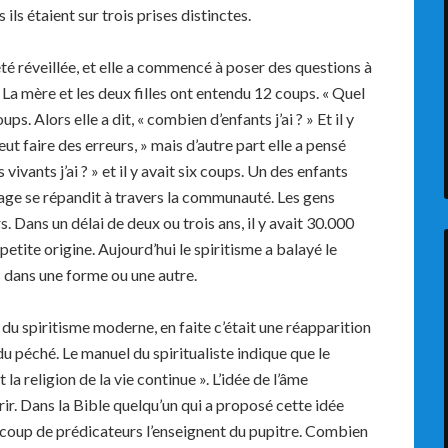
ils étaient sur trois prises distinctes.
été réveillée, et elle a commencé à poser des questions à
La mère et les deux filles ont entendu 12 coups. « Quel
ps. Alors elle a dit, « combien d’enfants j’ai ? » Et il y
ut faire des erreurs, » mais d’autre part elle a pensé
ivants j’ai ? » et il y avait six coups. Un des enfants
age se répandit à travers la communauté. Les gens
s. Dans un délai de deux ou trois ans, il y avait 30.000
petite origine. Aujourd’hui le spiritisme a balayé le
s dans une forme ou une autre.
 spiritisme moderne, en faite c’était une réapparition
 du péché. Le manuel du spiritualiste indique que le
t la religion de la vie continue ». L’idée de l’âme
ir. Dans la Bible quelqu’un qui a proposé cette idée
ucoup de prédicateurs l’enseignent du pupitre. Combien