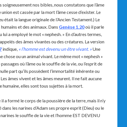
ons soigneusement nos bibles, nous constatons que l’âme
 union est cassée par la mort l’âme cesse d’exister. Le
 était la langue originale de l’Ancien Testament.) Le
s humains et des animaux. Dans
Genèse
1.20
où il parle
lui a employé le mot « nephesh. » En d’autres termes,
 appelés des âmes vivantes ou des créatures. La version
7
indique,
« l’homme est devenu un être vivant. »
Une
ne chose ou un animal vivant. Le même mot « nephesh »
assages où l’âme ou le souffle de la vie, ou l’esprit de
nulle part qu’ils possèdent l’immortalité inhérente ou
es âmes vivent et les âmes meurent. Il ne fait aucune
 humaine, elles sont tous sujettes à la mort.
l a formé le corps de la poussière de la terre, mais il n’y
ré dans les narines d’Adam ses propre esprit (Dieu) ou le
es narines le souffle de la vie et l’homme EST DEVENU