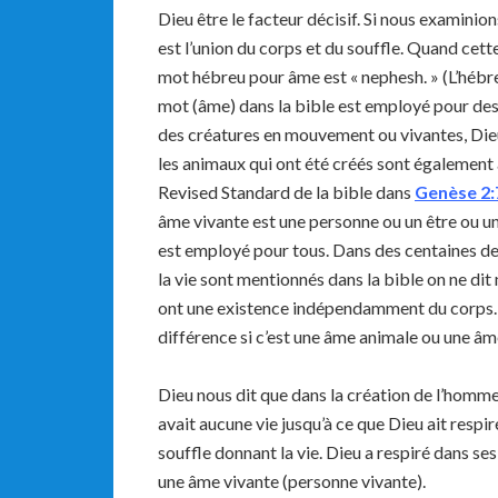
Dieu être le facteur décisif. Si nous examini
est l’union du corps et du souffle. Quand cette
mot hébreu pour âme est « nephesh. » (L’hébreu
mot (âme) dans la bible est employé pour de
des créatures en mouvement ou vivantes, Dieu 
les animaux qui ont été créés sont également
Revised Standard de la bible dans
Genèse
2:
âme vivante est une personne ou un être ou u
est employé pour tous. Dans des centaines de p
la vie sont mentionnés dans la bible on ne dit 
ont une existence indépendamment du corps. L
différence si c’est une âme animale ou une âme
Dieu nous dit que dans la création de l’homme i
avait aucune vie jusqu’à ce que Dieu ait respi
souffle donnant la vie. Dieu a respiré dans s
une âme vivante (personne vivante).