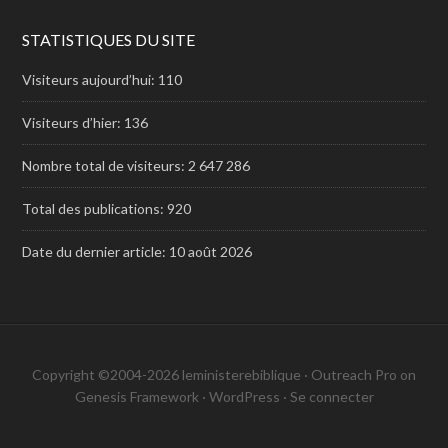
STATISTIQUES DU SITE
Visiteurs aujourd’hui:
110
Visiteurs d’hier:
136
Nombre total de visiteurs:
2 647 286
Total des publications:
920
Date du dernier article:
10 août 2026
Copyright ©2004-2026 leministerebiblique ·
Outreach Pro
on
Genesis Framework
·
WordPress
·
Se connecter