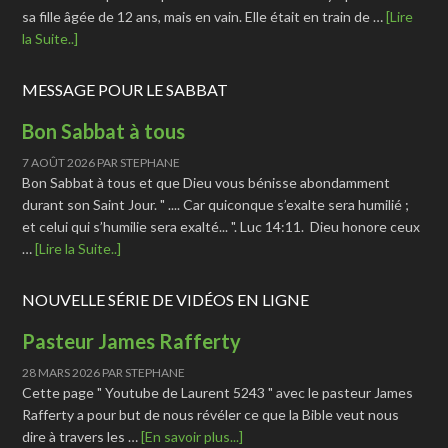
sa fille âgée de 12 ans, mais en vain. Elle était en train de …
[Lire
la Suite..]
MESSAGE POUR LE SABBAT
Bon Sabbat à tous
7 AOÛT 2026
PAR
STEPHANE
Bon Sabbat à tous et que Dieu vous bénisse abondamment
durant son Saint Jour. " .... Car quiconque s’exalte sera humilié ;
et celui qui s’humilie sera exalté... ". Luc 14:11. Dieu honore ceux
…
[Lire la Suite..]
NOUVELLE SÉRIE DE VIDÉOS EN LIGNE
Pasteur James Rafferty
28 MARS 2026
PAR
STEPHANE
Cette page " Youtube de Laurent 5243 " avec le pasteur James
Rafferty a pour but de nous révéler ce que la Bible veut nous
dire à travers les …
[En savoir plus...]