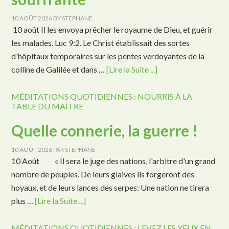
10 AOÛT 2026
BY
STEPHANE
10 août Il les envoya prêcher le royaume de Dieu, et guérir
les malades. Luc 9:2. Le Christ établissait des sortes
d'hôpitaux temporaires sur les pentes verdoyantes de la
colline de Galilée et dans …
[Lire la Suite ...]
MÉDITATIONS QUOTIDIENNES : NOURRIS À LA
TABLE DU MAÎTRE
Quelle connerie, la guerre !
10 AOÛT 2026
PAR
STEPHANE
10 Août « Il sera le juge des nations, l'arbitre d'un grand
nombre de peuples. De leurs glaives ils forgeront des
hoyaux, et de leurs lances des serpes: Une nation ne tirera
plus …
[Lire la Suite ...]
MÉDITATIONS QUOTIDIENNES : LEVEZ LES YEUX EN