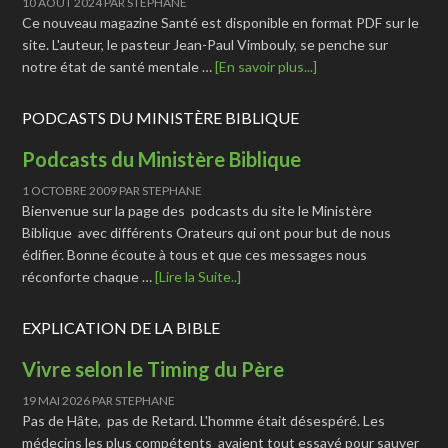
10 AOÛT 2024
PAR
STEPHANE
Ce nouveau magazine Santé est disponible en format PDF sur le
site. L'auteur, le pasteur Jean-Paul Vimbouly, se penche sur
notre état de santé mentale …
[En savoir plus...]
PODCASTS DU MINISTÈRE BIBLIQUE
Podcasts du Ministère Biblique
1 OCTOBRE 2009
PAR
STEPHANE
Bienvenue sur la page des podcasts du site le Ministère
Biblique avec différents Orateurs qui ont pour but de nous
édifier. Bonne écoute à tous et que ces messages nous
réconforte chaque …
[Lire la Suite..]
EXPLICATION DE LA BIBLE
Vivre selon le Timing du Père
19 MAI 2026
PAR
STEPHANE
Pas de Hâte, pas de Retard. L'homme était désespéré. Les
médecins les plus compétents avaient tout essayé pour sauver