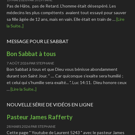
Pas de Hâte, pas de Retard. L'homme était désespéré. Les
médecins les plus compétents avaient tout essayé pour sauver
sa fille âgée de 12 ans, mais en vain. Elle était en train de …
[Lire
la Suite..]
MESSAGE POUR LE SABBAT
Bon Sabbat à tous
7 AOÛT 2026
PAR
STEPHANE
Bon Sabbat à tous et que Dieu vous bénisse abondamment
durant son Saint Jour. " .... Car quiconque s’exalte sera humilié ;
et celui qui s’humilie sera exalté... ". Luc 14:11. Dieu honore ceux
…
[Lire la Suite..]
NOUVELLE SÉRIE DE VIDÉOS EN LIGNE
Pasteur James Rafferty
28 MARS 2026
PAR
STEPHANE
Cette page " Youtube de Laurent 5243 " avec le pasteur James