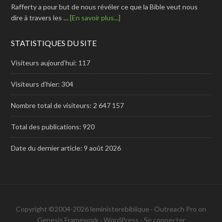
Rafferty a pour but de nous révéler ce que la Bible veut nous
dire à travers les …
[En savoir plus...]
STATISTIQUES DU SITE
Visiteurs aujourd’hui:
117
Visiteurs d’hier:
304
Nombre total de visiteurs:
2 647 157
Total des publications:
920
Date du dernier article:
9 août 2026
Copyright ©2004-2026 leministerebiblique ·
Outreach Pro
on
Genesis Framework
·
WordPress
·
Se connecter