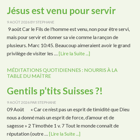
Jésus est venu pour servir
9 AOÛT 2026
BY
STEPHANE
9 août Car le Fils de l'homme est venu, non pour être servi,
mais pour servir et donner sa vie comme la rançon de
plusieurs. Marc 10:45. Beaucoup aimeraient avoir le grand
privilège de visiter les …
[Lire la Suite ...]
MÉDITATIONS QUOTIDIENNES : NOURRIS À LA
TABLE DU MAÎTRE
Gentils p’tits Suisses ?!
9 AOÛT 2026
PAR
STEPHANE
09 Août « Car ce n’est pas un esprit de timidité que Dieu
nous a donné mais un esprit de force, d’amour et de
sagesse » 2 Timothée 1 v. 7 Tout le monde connaît de
réputation (outre …
[Lire la Suite ...]