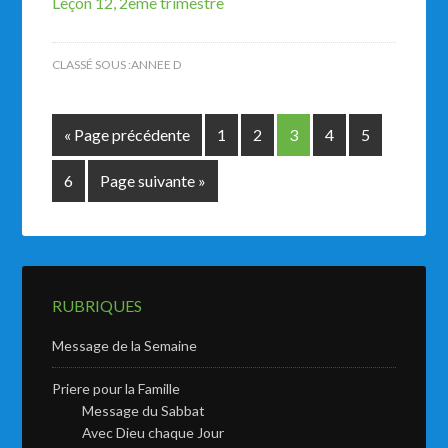
Leçon 12, 2ème trimestre
CLASSÉ SOUS :
ANNEE D
« Page précédente
1
2
3
4
5
6
Page suivante »
RUBRIQUES
Message de la Semaine
Priere pour la Famille
Message du Sabbat
Avec Dieu chaque Jour