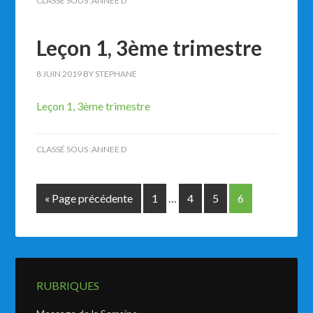
CLASSÉ SOUS :
ANNEE D
Leçon 1, 3ème trimestre
8 JUIN 2019
BY
STEPHANE
Leçon 1, 3ème trimestre
CLASSÉ SOUS :
ANNEE D
« Page précédente
1
…
4
5
6
RUBRIQUES