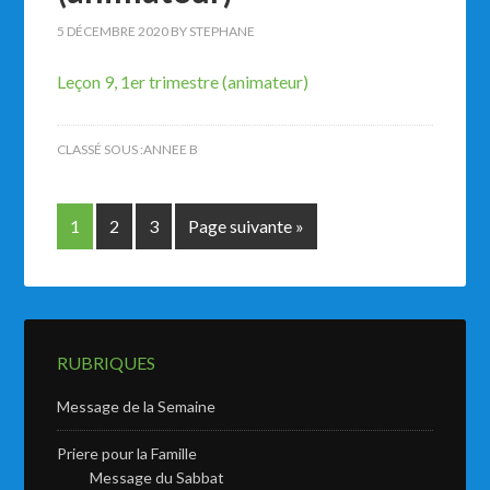
5 DÉCEMBRE 2020
BY
STEPHANE
Leçon 9, 1er trimestre (animateur)
CLASSÉ SOUS :
ANNEE B
1
2
3
Page suivante »
RUBRIQUES
Message de la Semaine
Priere pour la Famille
Message du Sabbat