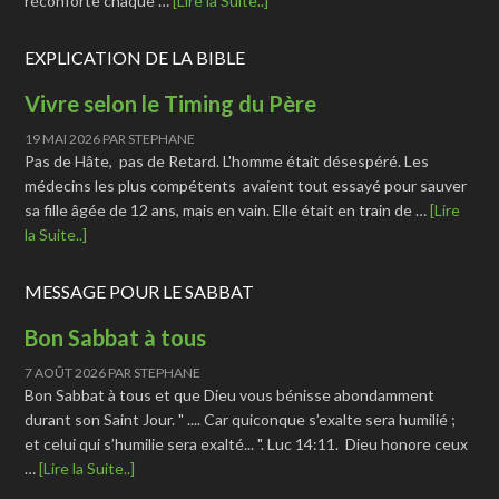
réconforte chaque …
[Lire la Suite..]
EXPLICATION DE LA BIBLE
Vivre selon le Timing du Père
19 MAI 2026
PAR
STEPHANE
Pas de Hâte, pas de Retard. L'homme était désespéré. Les
médecins les plus compétents avaient tout essayé pour sauver
sa fille âgée de 12 ans, mais en vain. Elle était en train de …
[Lire
la Suite..]
MESSAGE POUR LE SABBAT
Bon Sabbat à tous
7 AOÛT 2026
PAR
STEPHANE
Bon Sabbat à tous et que Dieu vous bénisse abondamment
durant son Saint Jour. " .... Car quiconque s’exalte sera humilié ;
et celui qui s’humilie sera exalté... ". Luc 14:11. Dieu honore ceux
…
[Lire la Suite..]