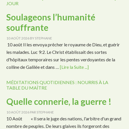
JOUR
Soulageons l’humanité
souffrante
10 AOÛT 2026
BY
STEPHANE
10 août Il les envoya prêcher le royaume de Dieu, et guérir
les malades. Luc 9:2. Le Christ établissait des sortes
d'hôpitaux temporaires sur les pentes verdoyantes de la
colline de Galilée et dans …
[Lire la Suite ...]
MÉDITATIONS QUOTIDIENNES : NOURRIS À LA
TABLE DU MAÎTRE
Quelle connerie, la guerre !
10 AOÛT 2026
PAR
STEPHANE
10 Août « Il sera le juge des nations, l'arbitre d'un grand
nombre de peuples. De leurs glaives ils forgeront des