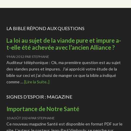
LA BIBLE RÉPOND AUX QUESTIONS
La loi au sujet de la viande pure et impure a-
t-elle été achevée avec l’ancien Alliance ?
9 MAI 2012
PAR
STEPHANE
Auditeur téléphonique : Ok, ma première question est au sujet
des viandes pures et impures. J'ai apprécié votre étude de la
bible sur ceci et j’ai choisi de manger ce que la bible a indiqué
comme …
[Lire la Suite..]
SIGNES D’ESPOIR : MAGAZINE
Importance de Notre Santé
10 AOÛT 2024
PAR
STEPHANE
Ce nouveau magazine Santé est disponible en format PDF sur le
site. L'auteur, le pasteur Jean-Paul Vimbouly, se penche sur