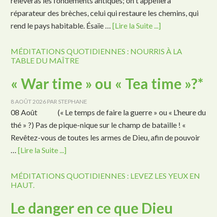
relèveras les fondements antiques; on t'appellera
réparateur des brèches, celui qui restaure les chemins, qui
rend le pays habitable. Ésaïe …
[Lire la Suite ...]
MÉDITATIONS QUOTIDIENNES : NOURRIS À LA
TABLE DU MAÎTRE
« War time » ou « Tea time »?*
8 AOÛT 2026
PAR
STEPHANE
08 Août (« Le temps de faire la guerre » ou « L’heure du
thé » ?) Pas de pique-nique sur le champ de bataille ! «
Revêtez-vous de toutes les armes de Dieu, afin de pouvoir
…
[Lire la Suite ...]
MÉDITATIONS QUOTIDIENNES : LEVEZ LES YEUX EN
HAUT.
Le danger en ce que Dieu