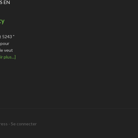
S EN
ty
t 5243 "
 pour
le veut
r plus...]
ress
·
Se connecter