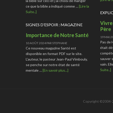
la bible sur ceci et j’ai choisi de manger
ce que la bible a indiqué comme …
[Lire la
Suite..]
EXPLI
Vivre
SIGNES D’ESPOIR : MAGAZINE
Père
Importance de Notre Santé
19 MAI 2
Pas de 
10 AOÛT 2024
PAR
STEPHANE
était dé
Ce nouveau magazine Santé est
compéte
disponible en format PDF sur le site.
sauver s
L'auteur, le pasteur Jean-Paul Vimbouly,
vain. El
se penche sur notre état de santé
Suite..]
mentale …
[En savoir plus...]
Copyright ©2004-2