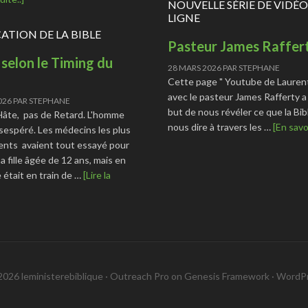
NOUVELLE SÉRIE DE VIDÉO
LIGNE
CATION DE LA BIBLE
Pasteur James Raffer
 selon le Timing du
28 MARS 2026
PAR
STEPHANE
Cette page " Youtube de Lauren
avec le pasteur James Rafferty a
026
PAR
STEPHANE
but de nous révéler ce que la Bib
Hâte, pas de Retard. L'homme
nous dire à travers les …
[En savoi
sespéré. Les médecins les plus
nts avaient tout essayé pour
a fille âgée de 12 ans, mais en
le était en train de …
[Lire la
026 leministerebiblique ·
Outreach Pro
on
Genesis Framework
·
WordP