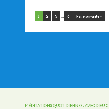
1
2
3
…
6
Page suivante »
MÉDITATIONS QUOTIDIENNES : AVEC DIEU 