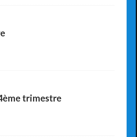
re
 4ème trimestre