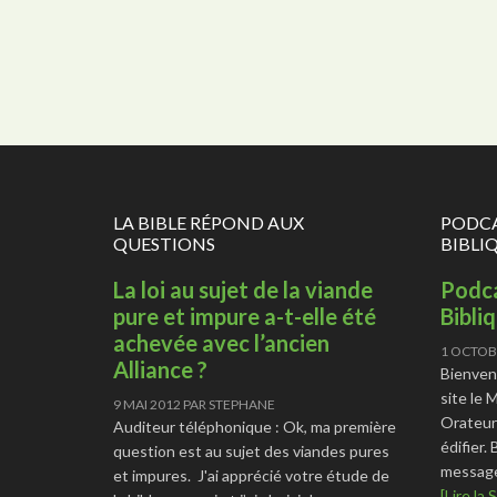
LA BIBLE RÉPOND AUX
PODCA
QUESTIONS
BIBLI
La loi au sujet de la viande
Podca
pure et impure a-t-elle été
Bibli
achevée avec l’ancien
1 OCTOB
Alliance ?
Bienven
site le 
9 MAI 2012
PAR
STEPHANE
Orateur
Auditeur téléphonique : Ok, ma première
édifier.
question est au sujet des viandes pures
message
et impures. J'ai apprécié votre étude de
[Lire la S