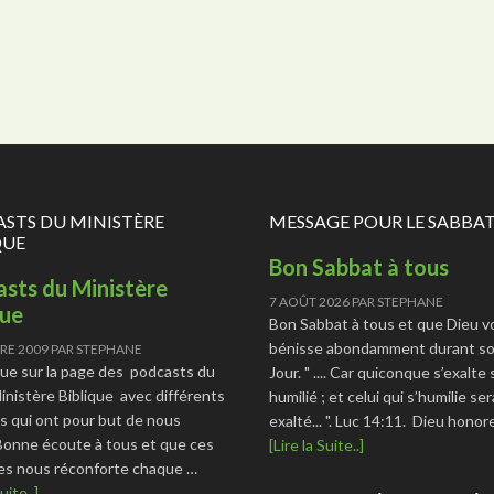
STS DU MINISTÈRE
MESSAGE POUR LE SABBA
QUE
Bon Sabbat à tous
sts du Ministère
7 AOÛT 2026
PAR
STEPHANE
que
Bon Sabbat à tous et que Dieu v
bénisse abondamment durant so
RE 2009
PAR
STEPHANE
ue sur la page des podcasts du
Jour. " .... Car quiconque s’exalte
Ministère Biblique avec différents
humilié ; et celui qui s’humilie ser
s qui ont pour but de nous
exalté... ". Luc 14:11. Dieu hono
 Bonne écoute à tous et que ces
[Lire la Suite..]
s nous réconforte chaque …
uite..]