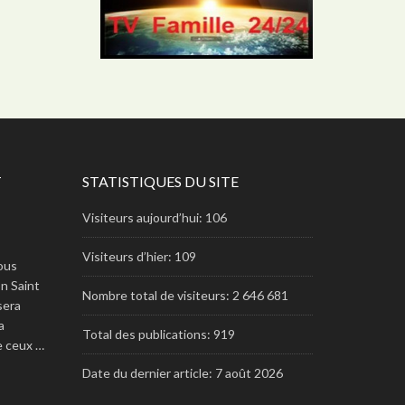
T
STATISTIQUES DU SITE
Visiteurs aujourd’hui:
106
Visiteurs d’hier:
109
ous
n Saint
Nombre total de visiteurs:
2 646 681
 sera
a
Total des publications:
919
re ceux …
Date du dernier article:
7 août 2026