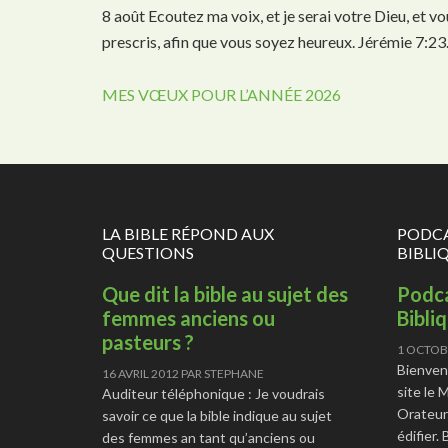
8 août Ecoutez ma voix, et je serai votre Dieu, et 
prescris, afin que vous soyez heureux. Jérémie 7:23
MES VŒUX POUR L’ANNÉE 2026
LA BIBLE RÉPOND AUX
PODCA
QUESTIONS
BIBLI
Que dit la bible au sujet des
Podca
femmes anciens ou
Bibli
pasteurs ?
1 OCTOB
Bienven
16 AVRIL 2012
PAR
STEPHANE
site le 
Auditeur téléphonique : Je voudrais
Orateur
savoir ce que la bible indique au sujet
édifier.
des femmes an tant qu’anciens ou