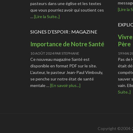
message
pasteurs dans une église et les textes
[Lire la S
que vous pourriez avoir qui soutient ces
…
[Lire la Suite..]
EXPLI
SIGNES D’ESPOIR : MAGAZINE
Vivre
Importance de Notre Santé
Père
10 AOÛT 2024
PAR
STEPHANE
19 MAI 2
Ce nouveau magazine Santé est
Pas de 
disponible en format PDF sur le site.
était dé
L'auteur, le pasteur Jean-Paul Vimbouly,
compéte
se penche sur notre état de santé
sauver s
mentale …
[En savoir plus...]
vain. El
Suite..]
Copyright ©2004-2