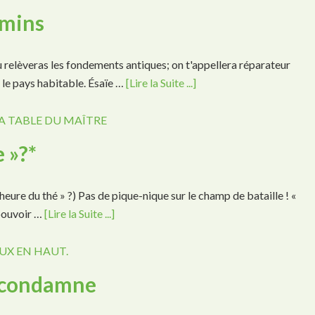
emins
tu relèveras les fondements antiques; on t'appellera réparateur
d le pays habitable. Ésaïe …
[Lire la Suite ...]
A TABLE DU MAÎTRE
 »?*
ure du thé » ?) Pas de pique-nique sur le champ de bataille ! «
 pouvoir …
[Lire la Suite ...]
UX EN HAUT.
u condamne