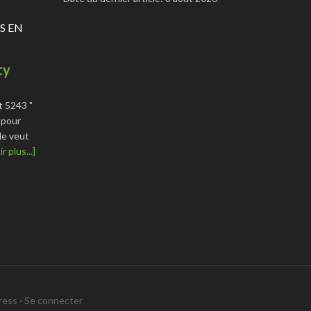
S EN
ty
t 5243 "
 pour
le veut
r plus...]
ress
·
Se connecter