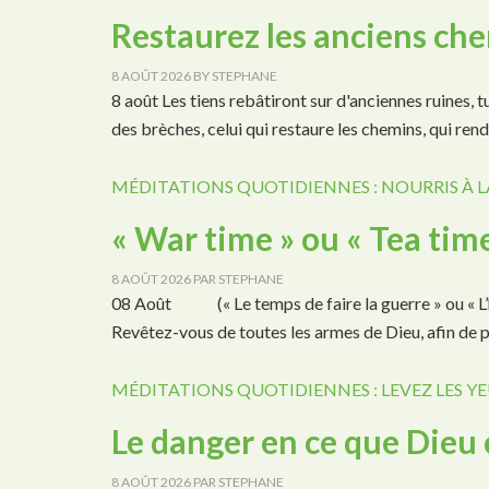
Restaurez les anciens ch
8 AOÛT 2026
BY
STEPHANE
8 août Les tiens rebâtiront sur d'anciennes ruines, 
des brèches, celui qui restaure les chemins, qui ren
MÉDITATIONS QUOTIDIENNES : NOURRIS À L
« War time » ou « Tea time
8 AOÛT 2026
PAR
STEPHANE
08 Août (« Le temps de faire la guerre » ou « L’he
Revêtez-vous de toutes les armes de Dieu, afin de
MÉDITATIONS QUOTIDIENNES : LEVEZ LES YE
Le danger en ce que Die
8 AOÛT 2026
PAR
STEPHANE