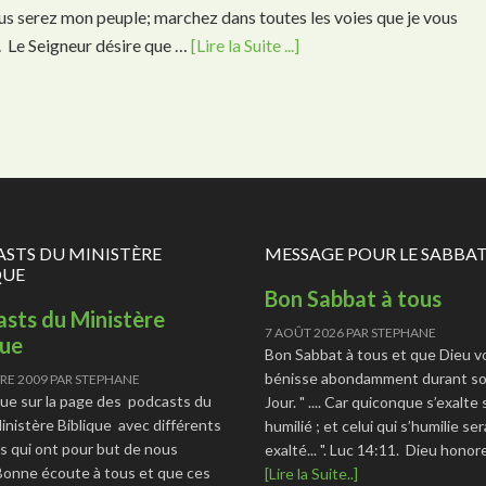
vous serez mon peuple; marchez dans toutes les voies que je vous
. Le Seigneur désire que …
[Lire la Suite ...]
STS DU MINISTÈRE
MESSAGE POUR LE SABBA
QUE
Bon Sabbat à tous
sts du Ministère
7 AOÛT 2026
PAR
STEPHANE
que
Bon Sabbat à tous et que Dieu v
bénisse abondamment durant so
RE 2009
PAR
STEPHANE
ue sur la page des podcasts du
Jour. " .... Car quiconque s’exalte
Ministère Biblique avec différents
humilié ; et celui qui s’humilie ser
s qui ont pour but de nous
exalté... ". Luc 14:11. Dieu hono
 Bonne écoute à tous et que ces
[Lire la Suite..]