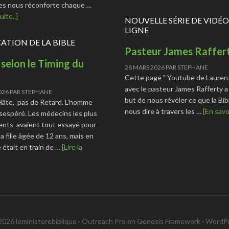
s nous réconforte chaque …
uite..]
NOUVELLE SÉRIE DE VIDÉO
LIGNE
CATION DE LA BIBLE
Pasteur James Raffer
 selon le Timing du
28 MARS 2026
PAR
STEPHANE
Cette page " Youtube de Lauren
avec le pasteur James Rafferty a
026
PAR
STEPHANE
but de nous révéler ce que la Bib
Hâte, pas de Retard. L'homme
nous dire à travers les …
[En savoi
sespéré. Les médecins les plus
nts avaient tout essayé pour
a fille âgée de 12 ans, mais en
le était en train de …
[Lire la
026 leministerebiblique ·
Outreach Pro
on
Genesis Framework
·
WordP