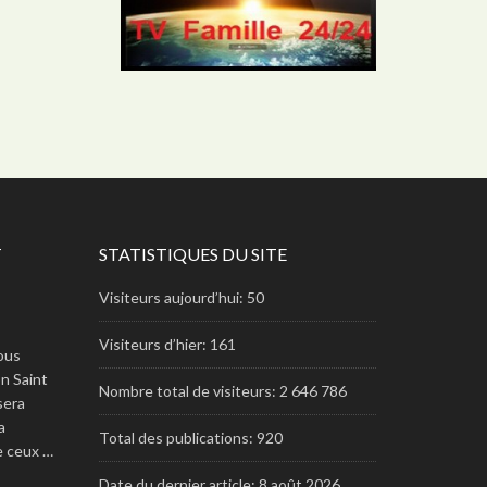
T
STATISTIQUES DU SITE
Visiteurs aujourd’hui:
50
Visiteurs d’hier:
161
ous
n Saint
Nombre total de visiteurs:
2 646 786
 sera
a
Total des publications:
920
re ceux …
Date du dernier article:
8 août 2026