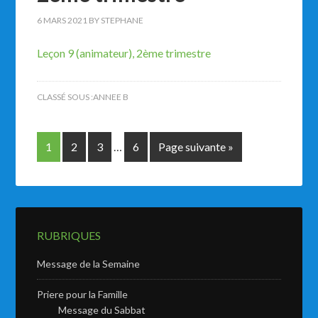
6 MARS 2021
BY
STEPHANE
Leçon 9 (animateur), 2ème trimestre
CLASSÉ SOUS :
ANNEE B
1
2
3
…
6
Page suivante »
RUBRIQUES
Message de la Semaine
Priere pour la Famille
Message du Sabbat