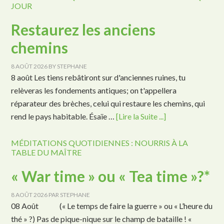
JOUR
Restaurez les anciens
chemins
8 AOÛT 2026
BY
STEPHANE
8 août Les tiens rebâtiront sur d'anciennes ruines, tu
relèveras les fondements antiques; on t'appellera
réparateur des brèches, celui qui restaure les chemins, qui
rend le pays habitable. Ésaïe …
[Lire la Suite ...]
MÉDITATIONS QUOTIDIENNES : NOURRIS À LA
TABLE DU MAÎTRE
« War time » ou « Tea time »?*
8 AOÛT 2026
PAR
STEPHANE
08 Août (« Le temps de faire la guerre » ou « L’heure du
thé » ?) Pas de pique-nique sur le champ de bataille ! «