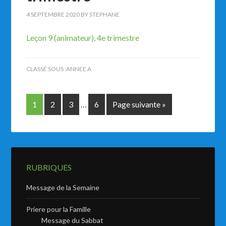
4 SEPTEMBRE 2020
BY
STEPHANE
Leçon 9 (animateur), 4e trimestre
CLASSÉ SOUS :
ANNEE A
1
2
3
…
6
Page suivante »
RUBRIQUES
Message de la Semaine
Priere pour la Famille
Message du Sabbat