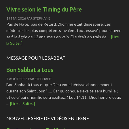
Vivre selon le Timing du Père
19 MAI 2026
PAR
STEPHANE
Pas de Hâte, pas de Retard. L'homme était désespéré. Les
médecins les plus compétents avaient tout essayé pour sauver
sa fille âgée de 12 ans, mais en vain. Elle était en train de …
[Lire
la Suite..]
MESSAGE POUR LE SABBAT
Bon Sabbat à tous
7 AOÛT 2026
PAR
STEPHANE
Bon Sabbat à tous et que Dieu vous bénisse abondamment
durant son Saint Jour. " .... Car quiconque s’exalte sera humilié ;
et celui qui s’humilie sera exalté... ". Luc 14:11. Dieu honore ceux
…
[Lire la Suite..]
NOUVELLE SÉRIE DE VIDÉOS EN LIGNE