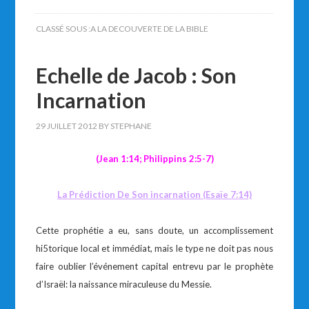
CLASSÉ SOUS :
A LA DECOUVERTE DE LA BIBLE
Echelle de Jacob : Son
Incarnation
29 JUILLET 2012
BY
STEPHANE
(Jean 1:14; Philippins 2:5-7)
La Pr
é
diction De Son incarnation (Esaïe 7:14)
Cette prophétie a eu, sans doute, un accomplissement
hi5torique local et immédiat, mais le type ne doit pas nous
faire oublier l’événement capital entrevu par le prophète
d’Israël: la naissance miraculeuse du Messie.