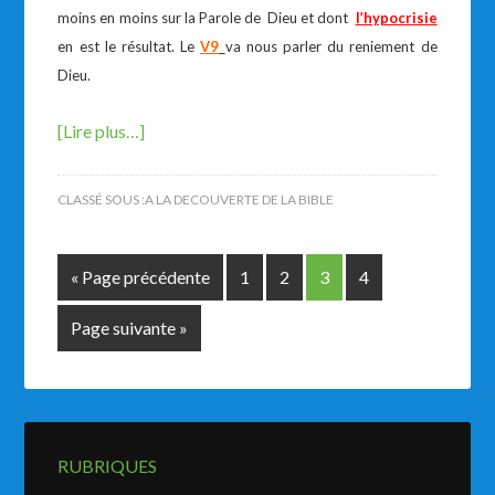
moins en moins sur la Parole de Dieu et dont
l’hypocrisie
en est le résultat. Le
V9
va nous parler du reniement de
Dieu.
[Lire plus…]
CLASSÉ SOUS :
A LA DECOUVERTE DE LA BIBLE
« Page précédente
1
2
3
4
Page suivante »
RUBRIQUES