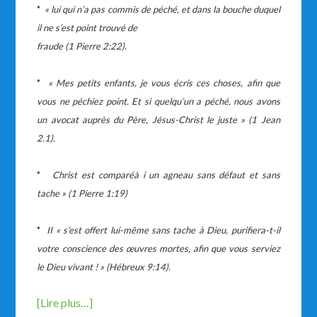
*
«
lui qui n’a pas commis de p
é
ch
é
, et dans la bouche duquel
il ne s’est point trouv
é
de
fraude (1 Pierre 2:22).
*
«
Mes petits enfants, je vous
é
cris ces choses, afin que
vous ne p
é
chiez point. Et si quelqu’un a
p
é
ch
é
, nous avons
un avocat aupr
è
s du P
è
re, J
é
sus-Christ le juste
»
(1 Jean
2.1).
*
Christ est compar
é
à
i un agneau sans d
é
faut et sans
tache
»
(1 Pierre 1:19)
*
II
«
s’est offert lui-m
ê
me sans tache
à
Dieu, purifiera-t-il
votre conscience des
œ
uvres mortes, afin que vous serviez
le Dieu vivant !
»
(H
é
breux 9:14).
[Lire plus…]