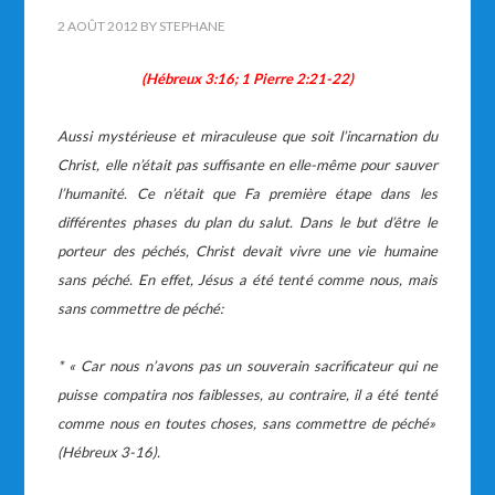
2 AOÛT 2012
BY
STEPHANE
(Hébreux 3:16; 1 Pierre 2:21-22)
Aussi myst
é
rieuse et miraculeuse que soit l’incarnation du
Christ, elle n’
é
tait pas suffisante en elle-m
ê
me pour sauver
l’humanit
é
. Ce n’
é
tait que Fa premi
è
re
é
tape dans les
diff
é
rentes phases du plan du salut. Dans le but d’
ê
tre le
porteur des p
é
ch
é
s, Christ devait vivre une vie humaine
sans p
é
ch
é
.
En effet, J
é
sus a
é
t
é
tent
é
comme nous, mais
sans commettre de p
é
ch
é
:
*
«
Car nous n’avons pas un souverain sacrificateur qui ne
puisse compatira nos faiblesses, au contraire, il a
é
t
é
tent
é
comme nous en toutes choses, sans commettre de p
é
ch
é
»
(H
é
breux 3-16).