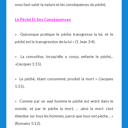
nous faut saisir la nature et les conséquences du péché,
Le P
é
ch
é
Et Ses Cons
é
quences
« Quiconque pratique le pèche transgresse la lui, et le
péché est la transgression de la loi » (1 Jean 3:4).
« La convoitise, lorsqu’elle a conçu, enfante le péché,..
»
(Jacques 1:15).
« Le péché, étant consommé, produit la mort » (Jacques
1:15).
« Comme par un seul homme le péché est entré dans le
monde, et par le pèche la mort, .. .ainsi la mort s’est
étendue sur tous les hommes, parce que tous ont pèche… »
(Romains 5:12).